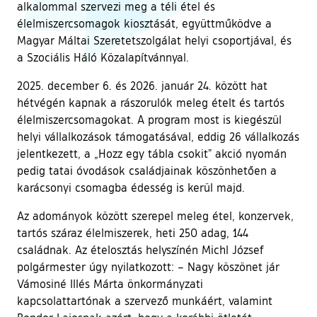
alkalommal szervezi meg a téli étel és
élelmiszercsomagok kiosztását, együttműködve a
Magyar Máltai Szeretetszolgálat helyi csoportjával, és
a Szociális Háló Közalapítvánnyal.
2025. december 6. és 2026. január 24. között hat
hétvégén kapnak a rászorulók meleg ételt és tartós
élelmiszercsomagokat. A program most is kiegészül
helyi vállalkozások támogatásával, eddig 26 vállalkozás
jelentkezett, a „Hozz egy tábla csokit” akció nyomán
pedig tatai óvodások családjainak köszönhetően a
karácsonyi csomagba édesség is kerül majd.
Az adományok között szerepel meleg étel, konzervek,
tartós száraz élelmiszerek, heti 250 adag, 144
családnak. Az ételosztás helyszínén Michl József
polgármester úgy nyilatkozott: – Nagy köszönet jár
Vámosiné Illés Márta önkormányzati
kapcsolattartónak a szervező munkáért, valamint