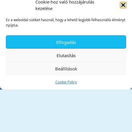
Cookie-hoz való hozzájárulás
kezelése
Ez a weboldal sütiket használ, hogy a lehető legjobb felhasználói élményt
nyújtsa.
Elfogadás
✕
Elutasítás
Beállítások
Cookie Policy
Tata Város Önkormányzata
2890 Tata, Kossuth tér 1.
Telefon:
+36 34 / 588 600
Fax:
+36 34 / 587 078
Email:
ph@tata.hu
(külső hivatkozás)
Archívum