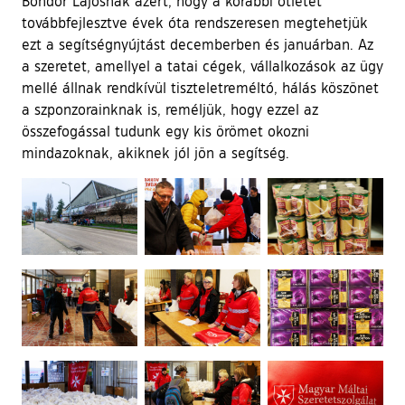
Bondor Lajosnak azért, hogy a korábbi ötletét
továbbfejlesztve évek óta rendszeresen megtehetjük
ezt a segítségnyújtást decemberben és januárban. Az
a szeretet, amellyel a tatai cégek, vállalkozások az ügy
mellé állnak rendkívül tiszteletreméltó, hálás köszönet
a szponzorainknak is, reméljük, hogy ezzel az
összefogással tudunk egy kis örömet okozni
mindazoknak, akiknek jól jön a segítség.
Ugrás a galéria utánra