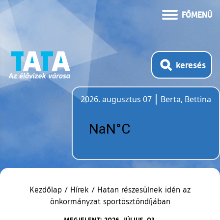
FŐMENÜ
keresés
2026. augusztus 07
Berta, Bettina
Időjárás
Kezdőlap
/
Hírek
/
Hatan részesülnek idén az
önkormányzat sportösztöndíjában
MEGJELENT: 2026. JÚLIUS. 03.