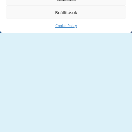
Beállítások
Cookie Policy
Tata Város Önkormányzata
2890 Tata, Kossuth tér 1.
Telefon:
+36 34 / 588 600
Fax:
+36 34 / 587 078
Email:
ph@tata.hu
(külső hivatkozás)
Archívum
Díjaink
Adatvédelmi nyilatkozat
Akadálymentesítési nyilatkozat
Pályázatok
(külső hivatkozás)
Minden jog fenntartva © 2006 – 2026 Tata Város