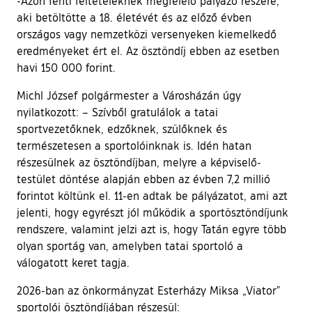
-Azon fenti feltételeknek megfelelő pályázó részére,
aki betöltötte a 18. életévét és az előző évben
országos vagy nemzetközi versenyeken kiemelkedő
eredményeket ért el. Az ösztöndíj ebben az esetben
havi 150 000 forint.
Michl József polgármester a Városházán úgy
nyilatkozott: – Szívből gratulálok a tatai
sportvezetőknek, edzőknek, szülőknek és
természetesen a sportolóinknak is. Idén hatan
részesülnek az ösztöndíjban, melyre a képviselő-
testület döntése alapján ebben az évben 7,2 millió
forintot költünk el. 11-en adtak be pályázatot, ami azt
jelenti, hogy egyrészt jól működik a sportösztöndíjunk
rendszere, valamint jelzi azt is, hogy Tatán egyre több
olyan sportág van, amelyben tatai sportoló a
válogatott keret tagja.
2026-ban az önkormányzat Esterházy Miksa „Viator”
sportolói ösztöndíjában részesül: