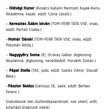
Hídvégi Hunor
–
(Kovács Katalin Nemzeti Kajak-Kenu
Akadémia, kajak, edző: Czina László.)
Keresztes Ádám István
–
(TOM-FERR TATA VSE, vívás,
edző: Partali Csaba.)
Molnár Dániel
–
(TOM-FERR TATA VSE, vívás, edző:
Plásztán Attila.)
Nagygyőry Soma
–
(Ifj. Ocskay Gábor Jégkorong
Akadémia, jégkorong, nevelőedző: Horváth Zoltán.)
Pápai Stella
–
(TAC, judo, edző: Szeles Viktor, Staudt
Béla.)
Pásztor Balázs
–
(Géniusz SE, sakk, edző: Berkes
Ferenc.)
Gratulálunk idei ösztöndíjasainknak, sok sikert, erőt,
kitartást kívánunk nekik!