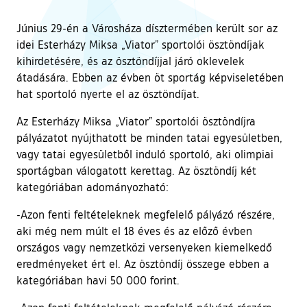
Június 29-én a Városháza dísztermében került sor az
idei Esterházy Miksa „Viator” sportolói ösztöndíjak
kihirdetésére, és az ösztöndíjjal járó oklevelek
átadására. Ebben az évben öt sportág képviseletében
hat sportoló nyerte el az ösztöndíjat.
Az Esterházy Miksa „Viator” sportolói ösztöndíjra
pályázatot nyújthatott be minden tatai egyesületben,
vagy tatai egyesületből induló sportoló, aki olimpiai
sportágban válogatott kerettag. Az ösztöndíj két
kategóriában adományozható:
-Azon fenti feltételeknek megfelelő pályázó részére,
aki még nem múlt el 18 éves és az előző évben
országos vagy nemzetközi versenyeken kiemelkedő
eredményeket ért el. Az ösztöndíj összege ebben a
kategóriában havi 50 000 forint.