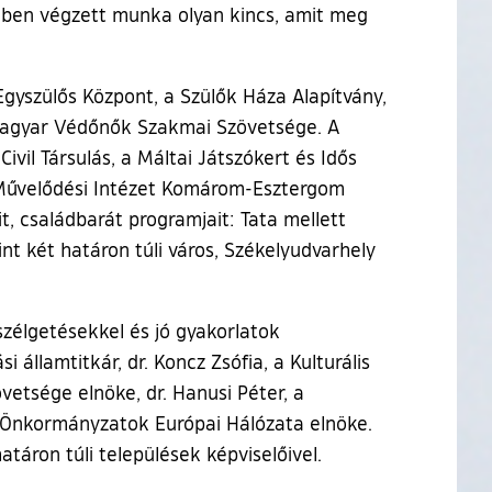
ében végzett munka olyan kincs, amit meg
gyszülős Központ, a Szülők Háza Alapítvány,
 Magyar Védőnők Szakmai Szövetsége. A
ivil Társulás, a Máltai Játszókert és Idős
ti Művelődési Intézet Komárom-Esztergom
, családbarát programjait: Tata mellett
t két határon túli város, Székelyudvarhely
élgetésekkel és jó gyakorlatok
 államtitkár, dr. Koncz Zsófia, a Kulturális
vetsége elnöke, dr. Hanusi Péter, a
t Önkormányzatok Európai Hálózata elnöke.
táron túli települések képviselőivel.