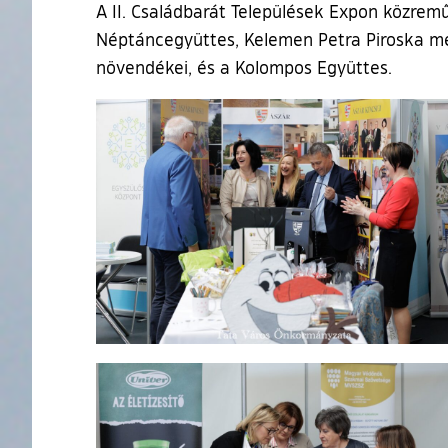
A II. Családbarát Települések Expon közre
Néptáncegyüttes, Kelemen Petra Piroska me
növendékei, és a Kolompos Együttes.
Ugrás a galéria utánra