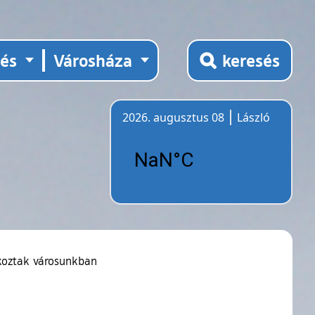
tés
Városháza
keresés
2026. augusztus 08
László
Időjárás
lkoztak városunkban