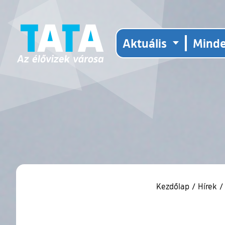
Aktuális
Mind
Kezdőlap
/
Hírek
/