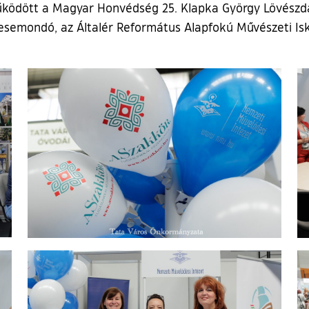
működött a Magyar Honvédség 25. Klapka György Lövészd
semondó, az Általér Református Alapfokú Művészeti Is