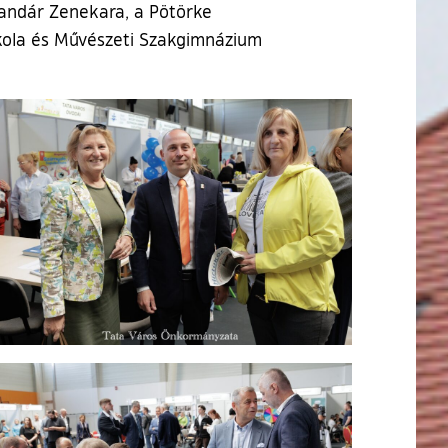
andár Zenekara, a Pötörke
kola és Művészeti Szakgimnázium