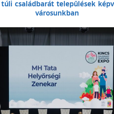
túli családbarát települések képv
városunkban