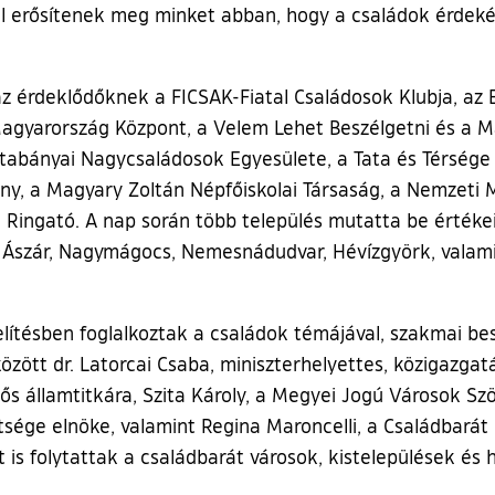
l erősítenek meg minket abban, hogy a családok érdek
 érdeklődőknek a FICSAK-Fiatal Családosok Klubja, az E
t Magyarország Központ, a Velem Lehet Beszélgetni és a
atabányai Nagycsaládosok Egyesülete, a Tata és Térsége C
zmény, a Magyary Zoltán Népfőiskolai Társaság, a Nemze
Ringató. A nap során több település mutatta be értékeit
Ászár, Nagymágocs, Nemesnádudvar, Hévízgyörk, valamin
ésben foglalkoztak a családok témájával, szakmai besz
ött dr. Latorcai Csaba, miniszterhelyettes, közigazgatási
ős államtitkára, Szita Károly, a Megyei Jogú Városok Szö
sége elnöke, valamint Regina Maroncelli, a Családbará
s folytattak a családbarát városok, kistelepülések és ha