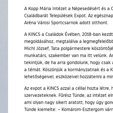
A Kopp Mária Intézet a Népesedésért és a 
Családbarát Települések Expot. Az egésznap
Aréna Városi Sportcsarnok adott otthont.
A KINCS a Családok Évében, 2018-ban kezdt
megoldásához, megtalálva a legmegfelelőbb 
Michl József, Tata polgármestere köszöntőj
munkatárs, szakember van ma itt velünk. Am
tekintjük, de ha arra gondolunk, hogy csak
a témát. Köszönjük a kormányzatnak és a K
lehetőségeivel, eszközeivel hozzátenni a 
Az expot a KINCS azzal a céllal hozta létr
szervezeteknek. Fűrész Tünde, az intézet e
ami olyan nagy sikert aratott, hogy úgy go
Tünde kiemelte: – Komárom-Esztergom várme