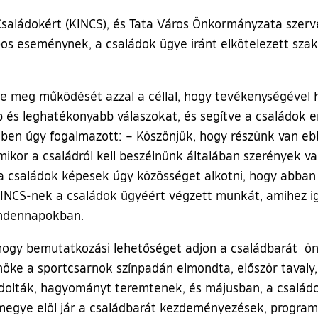
Családokért (KINCS), és Tata Város Önkormányzata szer
os eseménynek, a családok ügye iránt elkötelezett szak
e meg működését azzal a céllal, hogy tevékenységével 
és leghatékonyabb válaszokat, és segítve a családok e
ében úgy fogalmazott: – Köszönjük, hogy részünk van ebb
ikor a családról kell beszélnünk általában szerények 
 a családok képesek úgy közösséget alkotni, hogy abban 
INCS-nek a családok ügyéért végzett munkát, amihez ig
mindennapokban.
e, hogy bemutatkozási lehetőséget adjon a családbarát ö
lnöke a sportcsarnok színpadán elmondta, először tava
ndolták, hagyományt teremtenek, és májusban, a család
gye elöl jár a családbarát kezdeményezések, programo