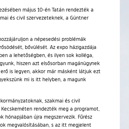
vezésében május 10-én Tatán rendezték a
mai és civil szervezeteknek, a Güntner
hozzájáruljon a népesedési problémák
rősödését, bővülését. Az expo házigazdája
en a lehetőségben, és ilyen sok kolléga,
vagyunk, hiszen azt elsősorban magánügynek
erő is legyen, akkor már másként látjuk ezt
yekszünk mi is itt helyben, a magunk
nkormányzatoknak, szakmai és civil
ly, Kecskeméten rendezték meg a programot,
ok hónapjában újra megszervezik. Fűrész
k megvalósításában, s az itt megjelent