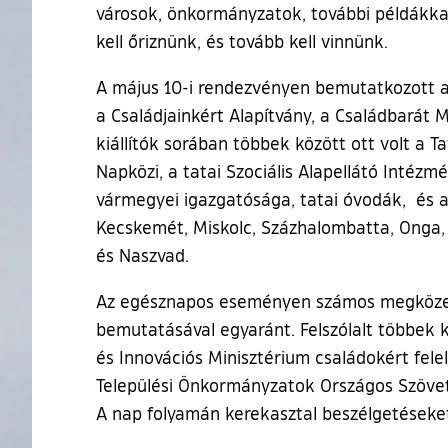
városok, önkormányzatok, további példákka
kell őriznünk, és tovább kell vinnünk.
A május 10-i rendezvényen bemutatkozott az
a Családjainkért Alapítvány, a Családbará
kiállítók sorában többek között ott volt a T
Napközi, a tatai Szociális Alapellátó Inté
vármegyei igazgatósága, tatai óvodák, és a 
Kecskemét, Miskolc, Százhalombatta, Onga, 
és Naszvad.
Az egésznapos eseményen számos megközelít
bemutatásával egyaránt. Felszólalt többek köz
és Innovációs Minisztérium családokért felel
Települési Önkormányzatok Országos Szövet
A nap folyamán kerekasztal beszélgetéseket i