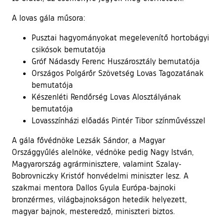
A lovas gála műsora:
Pusztai hagyományokat megelevenítő hortobágyi
csikósok bemutatója
Gróf Nádasdy Ferenc Huszárosztály bemutatója
Országos Polgárőr Szövetség Lovas Tagozatának
bemutatója
Készenléti Rendőrség Lovas Alosztályának
bemutatója
Lovasszínházi előadás Pintér Tibor színművésszel
A gála fővédnöke Lezsák Sándor, a Magyar
Országgyűlés alelnöke, védnöke pedig Nagy István,
Magyarország agrárminisztere, valamint Szalay-
Bobrovniczky Kristóf honvédelmi miniszter lesz. A
szakmai mentora Dallos Gyula Európa-bajnoki
bronzérmes, világbajnokságon hetedik helyezett,
magyar bajnok, mesteredző, miniszteri biztos.