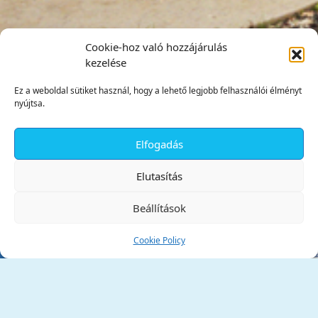
Cookie-hoz való hozzájárulás
kezelése
Ez a weboldal sütiket használ, hogy a lehető legjobb felhasználói élményt
nyújtsa.
Elfogadás
✕
Elutasítás
Beállítások
Cookie Policy
Tata Város Önkormányzata
2890 Tata, Kossuth tér 1.
Telefon:
+36 34 / 588 600
Fax:
+36 34 / 587 078