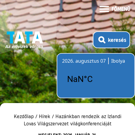
FŐMENÜ
keresés
2026. augusztus 07
Ibolya
Időjárás
Kezdőlap
/
Hírek
/
Hazánkban rendezik az Izlandi
Lovas Világszervezet világkonferenciáját
MEGJELENT: 2026. JANUÁR. 21.