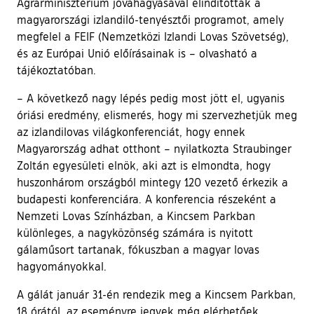
Agrárminisztérium jóváhagyásával elindították a
magyarországi izlandiló-tenyésztői programot, amely
megfelel a FEIF (Nemzetközi Izlandi Lovas Szövetség),
és az Európai Unió előírásainak is – olvasható a
tájékoztatóban.
– A következő nagy lépés pedig most jött el, ugyanis
óriási eredmény, elismerés, hogy mi szervezhetjük meg
az izlandilovas világkonferenciát, hogy ennek
Magyarország adhat otthont – nyilatkozta Straubinger
Zoltán egyesületi elnök, aki azt is elmondta, hogy
huszonhárom országból mintegy 120 vezető érkezik a
budapesti konferenciára. A konferencia részeként a
Nemzeti Lovas Színházban, a Kincsem Parkban
különleges, a nagyközönség számára is nyitott
gálaműsort tartanak, fókuszban a magyar lovas
hagyományokkal.
A gálát január 31-én rendezik meg a Kincsem Parkban,
18 órától, az eseményre jegyek még elérhetőek.