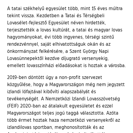
A tatai székhelyű egyesület több, mint 15 éves múltra
tekint vissza. Kezdetben a Tatai és Térségbeli
Lovasélet-fejlesztő Egyesület néven hirdették,
terjesztették a lovas kultúrát, a tatai és magyar lovas
hagyományokat, évi több ingyenes, térségi szintű
rendezvénnyel, saját elhivatottságuk okán és az
önkormányzat felkérésére, a Szent György Napi
Lovasünnepektől kezdve díjugrató versenyekig,
emellett lovasszínházi előadásokat is hoztak a városba.
2019-ben döntött úgy a non-profit szervezet
közgyűlése, hogy a Magyarországon még nem jegyzett
izlandi lófajtával kibővíti alapszabályát és
tevékenységét. A Nemzetközi Izlandi Lovasszövetség
(FEIF) 2020-ban az átalakult egyesületet és ezzel
Magyarországot teljes jogú taggá választotta. Azóta
több érmet hoztak haza nemzetközi versenyekről az
izlandilovas sportban, meghonosították és az