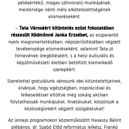
példaértékű, magas színvonalú munkájának,
mestersége iránti mély elkötelezettségének
elismeréseként.
Tata Városáért kitüntetés ezüst fokozatában
–
részesült Ködmönné Janka Erzsébet,
az eszperantó
nyelv megismertetésében, népszerűsítésében végzett
tevékenysége elismeréseként, valamint Tata jó
hírnevének öregbítéséért, s a helyi kulturális és
képzőművészeti életben betöltött kiemelkedő
szerepéért.
Szeretettel gratulálunk városunk idei kitüntetettjeinek,
kívánjuk, hogy egészségben, inspirációval és
lelkesedéssel eltöltve még sokáig aktívan
folytathassák munkájukat, hivatásukat, köszönjük a
közösségünkért végzett szolgálatukat!
Az ünnepi programokon közreműködött Havassy Bálint
plébános, dr. Szabó Előd református lelkész, Frankó