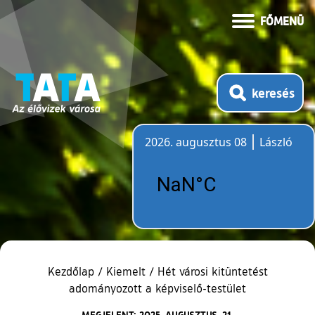
FŐMENÜ
keresés
2026. augusztus 08
László
Időjárás
Kezdőlap
/
Kiemelt
/
Hét városi kitüntetést
adományozott a képviselő-testület
MEGJELENT: 2025. AUGUSZTUS. 21.