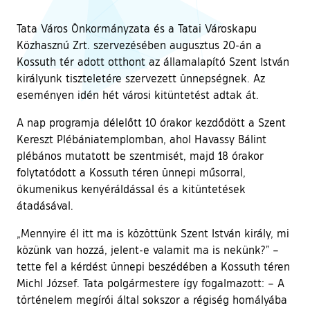
Tata Város Önkormányzata és a Tatai Városkapu
Közhasznú Zrt. szervezésében augusztus 20-án a
Kossuth tér adott otthont az államalapító Szent István
királyunk tiszteletére szervezett ünnepségnek. Az
eseményen idén hét városi kitüntetést adtak át.
A nap programja délelőtt 10 órakor kezdődött a Szent
Kereszt Plébániatemplomban, ahol Havassy Bálint
plébános mutatott be szentmisét, majd 18 órakor
folytatódott a Kossuth téren ünnepi műsorral,
ökumenikus kenyéráldással és a kitüntetések
átadásával.
„Mennyire él itt ma is közöttünk Szent István király, mi
közünk van hozzá, jelent-e valamit ma is nekünk?” –
tette fel a kérdést ünnepi beszédében a Kossuth téren
Michl József. Tata polgármestere így fogalmazott: – A
történelem megírói által sokszor a régiség homályába