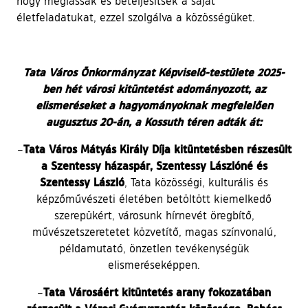
hogy meglássák és beteljesítsék a saját
életfeladatukat, ezzel szolgálva a közösségüket.
Tata Város Önkormányzat Képviselő-testülete 2025-
ben hét városi kitüntetést adományozott, az
elismeréseket a hagyományoknak megfelelően
augusztus 20-án, a Kossuth téren adták át:
Tata Város Mátyás Király Díja kitüntetésben részesült
–
a Szentessy házaspár, Szentessy Lászlóné és
Szentessy László
, Tata közösségi, kulturális és
képzőművészeti életében betöltött kiemelkedő
szerepükért, városunk hírnevét öregbítő,
művészetszeretetet közvetítő, magas színvonalú,
példamutató, önzetlen tevékenységük
elismeréseképpen.
Tata Városáért kitüntetés arany fokozatában
–