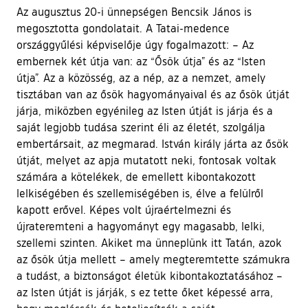
Az augusztus 20-i ünnepségen Bencsik János is
megosztotta gondolatait. A Tatai-medence
országgyűlési képviselője úgy fogalmazott: – Az
embernek két útja van: az “Ősök útja” és az “Isten
útja”. Az a közösség, az a nép, az a nemzet, amely
tisztában van az ősök hagyományaival és az ősök útját
járja, miközben egyénileg az Isten útját is járja és a
saját legjobb tudása szerint éli az életét, szolgálja
embertársait, az megmarad. István király járta az ősök
útját, melyet az apja mutatott neki, fontosak voltak
számára a kötelékek, de emellett kibontakozott
lelkiségében és szellemiségében is, élve a felülről
kapott erővel. Képes volt újraértelmezni és
újrateremteni a hagyományt egy magasabb, lelki,
szellemi szinten. Akiket ma ünneplünk itt Tatán, azok
az ősök útja mellett – amely megteremtette számukra
a tudást, a biztonságot életük kibontakoztatásához –
az Isten útját is járják, s ez tette őket képessé arra,