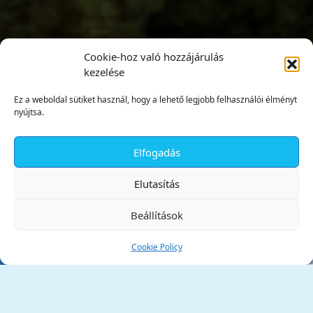
Cookie-hoz való hozzájárulás
kezelése
Ez a weboldal sütiket használ, hogy a lehető legjobb felhasználói élményt
nyújtsa.
Elfogadás
✕
Elutasítás
Beállítások
Cookie Policy
Tata Város Önkormányzata
2890 Tata, Kossuth tér 1.
Telefon:
+36 34 / 588 600