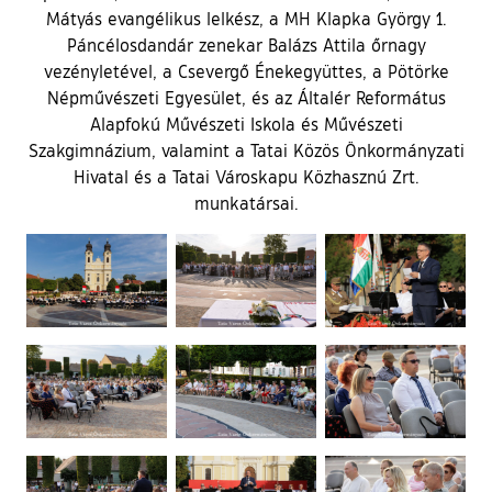
Mátyás evangélikus lelkész, a MH Klapka György 1.
Páncélosdandár zenekar Balázs Attila őrnagy
vezényletével, a Csevergő Énekegyüttes, a Pötörke
Népművészeti Egyesület, és az Általér Református
Alapfokú Művészeti Iskola és Művészeti
Szakgimnázium, valamint a Tatai Közös Önkormányzati
Hivatal és a Tatai Városkapu Közhasznú Zrt.
munkatársai.
Ugrás a galéria utánra