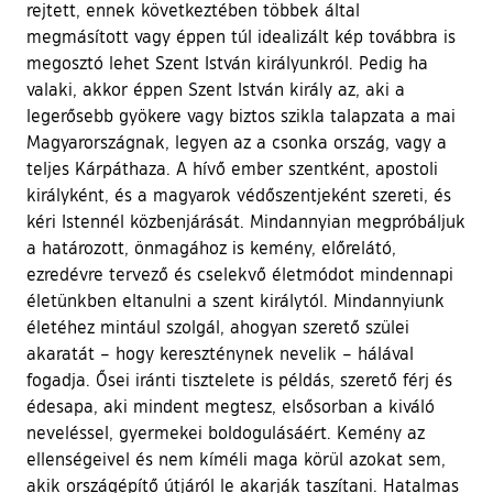
rejtett, ennek következtében többek által
megmásított vagy éppen túl idealizált kép továbbra is
megosztó lehet Szent István királyunkról. Pedig ha
valaki, akkor éppen Szent István király az, aki a
legerősebb gyökere vagy biztos szikla talapzata a mai
Magyarországnak, legyen az a csonka ország, vagy a
teljes Kárpáthaza. A hívő ember szentként, apostoli
királyként, és a magyarok védőszentjeként szereti, és
kéri Istennél közbenjárását. Mindannyian megpróbáljuk
a határozott, önmagához is kemény, előrelátó,
ezredévre tervező és cselekvő életmódot mindennapi
életünkben eltanulni a szent királytól. Mindannyiunk
életéhez mintául szolgál, ahogyan szerető szülei
akaratát – hogy kereszténynek nevelik – hálával
fogadja. Ősei iránti tisztelete is példás, szerető férj és
édesapa, aki mindent megtesz, elsősorban a kiváló
neveléssel, gyermekei boldogulásáért. Kemény az
ellenségeivel és nem kíméli maga körül azokat sem,
akik országépítő útjáról le akarják taszítani. Hatalmas