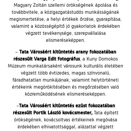
Magyary Zoltán szellemi örökségének ápolása és
továbbvitele, a közigazgatástudós munkásságának
megismertetése, a helyi értékek őrzése, gyarapítása,
valamint a közösségépítő jó gyakorlatok érdekében
végzett tevékenysége, szerepvállalása
elismeréseképpen.
Tata Városáért kitüntetés arany fokozatában
–
részesült Varga Edit fotográfus
, a Kuny Domokos
Múzeum munkatársaként városunk kulturális életében
végzett több évtizedes, magas színvonalú,
fáradhatatlan munkájának, valamint helytörténeti
értékeink megörökítésében és megőrzésében való
közreműködésének elismeréseképpen.
Tata Városáért kitüntetés ezüst fokozatában
–
részesült Portik László kovácsmester,
Tata épített
örökségének, kovácsoltvas értékeinek megóvása
érdekében elhivatottsággal, alázattal végzett