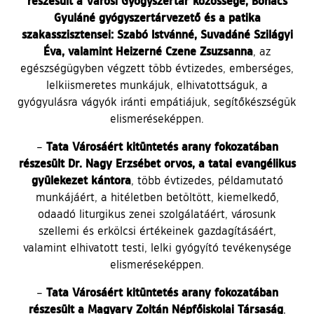
részesült a Városi Gyógyszertár közössége, Bohács
Gyuláné gyógyszertárvezető és a patika
szakasszisztensei: Szabó Istvánné, Suvadáné Szilágyi
Éva, valamint Heizerné Czene Zsuzsanna
, az
egészségügyben végzett több évtizedes, emberséges,
lelkiismeretes munkájuk, elhivatottságuk, a
gyógyulásra vágyók iránti empátiájuk, segítőkészségük
elismeréseképpen.
Tata Városáért kitüntetés arany fokozatában
–
részesült Dr. Nagy Erzsébet orvos, a tatai evangélikus
gyülekezet kántora
, több évtizedes, példamutató
munkájáért, a hitéletben betöltött, kiemelkedő,
odaadó liturgikus zenei szolgálatáért, városunk
szellemi és erkölcsi értékeinek gazdagításáért,
valamint elhivatott testi, lelki gyógyító tevékenysége
elismeréseképpen.
Tata Városáért kitüntetés arany fokozatában
–
részesült a Magyary Zoltán Népfőiskolai Társaság
,