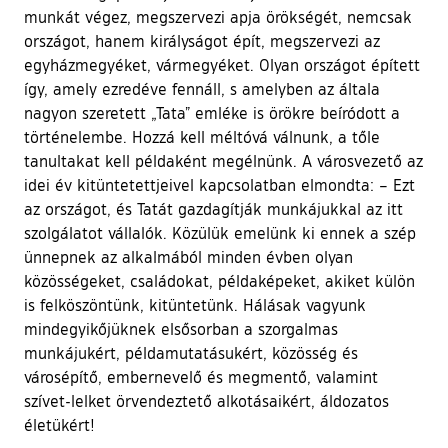
munkát végez, megszervezi apja örökségét, nemcsak
országot, hanem királyságot épít, megszervezi az
egyházmegyéket, vármegyéket. Olyan országot épített
így, amely ezredéve fennáll, s amelyben az általa
nagyon szeretett „Tata” emléke is örökre beíródott a
történelembe. Hozzá kell méltóvá válnunk, a tőle
tanultakat kell példaként megélnünk. A városvezető az
idei év kitüntetettjeivel kapcsolatban elmondta: – Ezt
az országot, és Tatát gazdagítják munkájukkal az itt
szolgálatot vállalók. Közülük emelünk ki ennek a szép
ünnepnek az alkalmából minden évben olyan
közösségeket, családokat, példaképeket, akiket külön
is felköszöntünk, kitüntetünk. Hálásak vagyunk
mindegyikőjüknek elsősorban a szorgalmas
munkájukért, példamutatásukért, közösség és
városépítő, embernevelő és megmentő, valamint
szívet-lelket örvendeztető alkotásaikért, áldozatos
életükért!