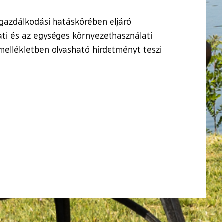
azdálkodási hatáskörében eljáró
ati és az egységes környezethasználati
t mellékletben olvasható hirdetményt teszi