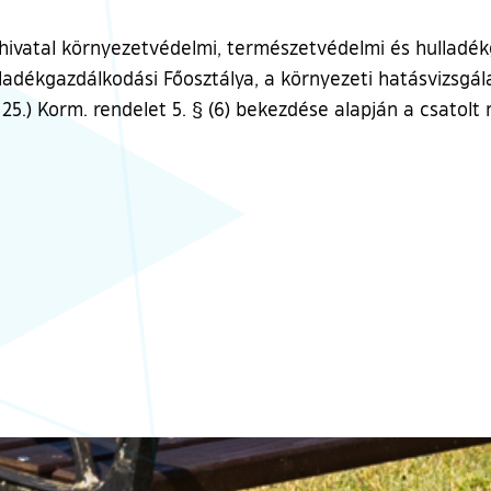
atal környezetvédelmi, természetvédelmi és hulladékg
adékgazdálkodási Főosztálya, a környezeti hatásvizsgál
. 25.) Korm. rendelet 5. § (6) bekezdése alapján a csatol