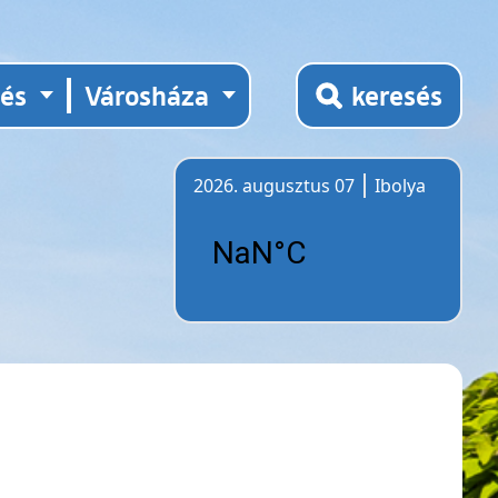
tés
Városháza
keresés
2026. augusztus 07
Ibolya
Időjárás