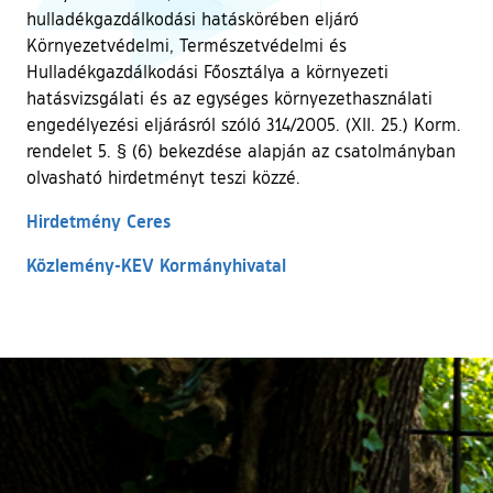
hulladékgazdálkodási hatáskörében eljáró
Környezetvédelmi, Természetvédelmi és
Hulladékgazdálkodási Főosztálya a környezeti
hatásvizsgálati és az egységes környezethasználati
engedélyezési eljárásról szóló 314/2005. (XII. 25.) Korm.
rendelet 5. § (6) bekezdése alapján az csatolmányban
olvasható hirdetményt teszi közzé.
Hirdetmény Ceres
Közlemény-KEV Kormányhivatal