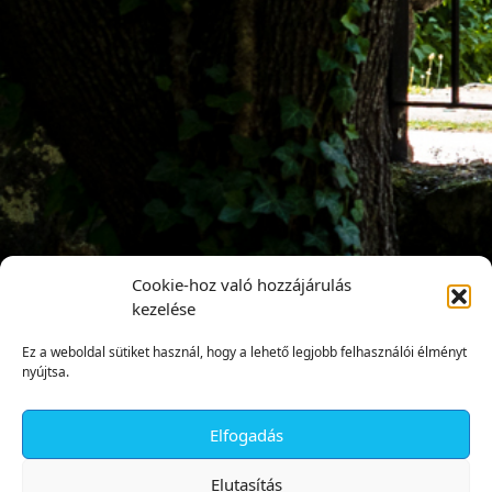
Cookie-hoz való hozzájárulás
kezelése
Ez a weboldal sütiket használ, hogy a lehető legjobb felhasználói élményt
nyújtsa.
Elfogadás
✕
Elutasítás