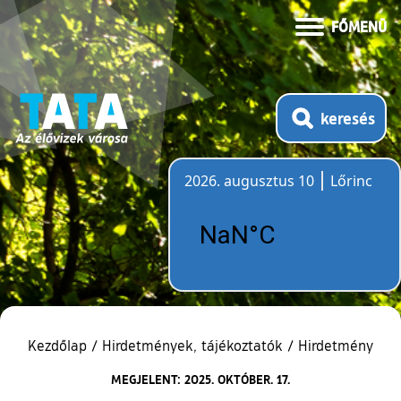
FŐMENÜ
keresés
2026. augusztus 10
Lőrinc
Időjárás
Kezdőlap
/
Hirdetmények, tájékoztatók
/
Hirdetmény
MEGJELENT: 2025. OKTÓBER. 17.