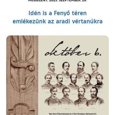
Idén is a Fenyő téren
emlékezünk az aradi vértanúkra