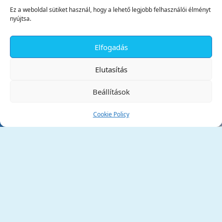
Ez a weboldal sütiket használ, hogy a lehető legjobb felhasználói élményt
nyújtsa.
Elfogadás
✕
Elutasítás
Beállítások
Cookie Policy
Tata Város Önkormányzata
2890 Tata, Kossuth tér 1.
Telefon:
+36 34 / 588 600
Fax:
+36 34 / 587 078
Email:
ph@tata.hu
(külső hivatkozás)
Archívum
Díjaink
Adatvédelmi nyilatkozat