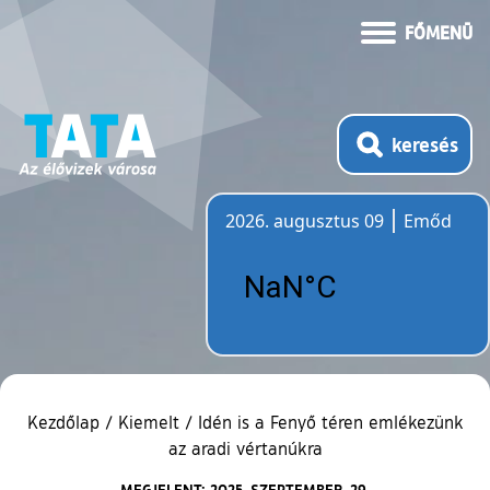
FŐMENÜ
keresés
2026. augusztus 09
Emőd
Időjárás
Kezdőlap
/
Kiemelt
/
Idén is a Fenyő téren emlékezünk
az aradi vértanúkra
MEGJELENT: 2025. SZEPTEMBER. 29.