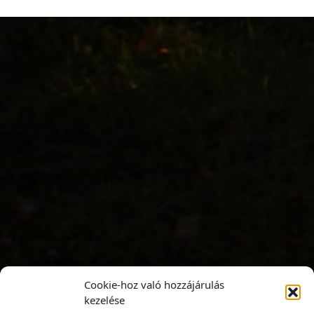
Cookie-hoz való hozzájárulás
kezelése