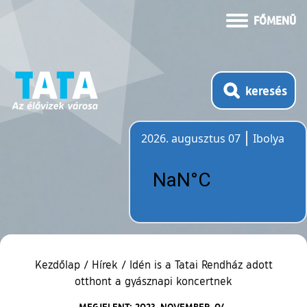
FŐMENÜ
keresés
2026. augusztus 07
Ibolya
Időjárás
Kezdőlap
/
Hírek
/
Idén is a Tatai Rendház adott
otthont a gyásznapi koncertnek
MEGJELENT: 2023. NOVEMBER. 04.