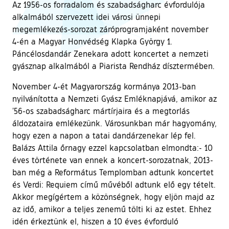
Az 1956-os forradalom és szabadságharc évfordulója
alkalmából szervezett idei városi ünnepi
megemlékezés-sorozat záróprogramjaként november
4-én a Magyar Honvédség Klapka György 1.
Páncélosdandár Zenekara adott koncertet a nemzeti
gyásznap alkalmából a Piarista Rendház dísztermében.
November 4-ét Magyarország kormánya 2013-ban
nyilvánította a Nemzeti Gyász Emléknapjává, amikor az
’56-os szabadságharc mártírjaira és a megtorlás
áldozataira emlékezünk. Városunkban már hagyomány,
hogy ezen a napon a tatai dandárzenekar lép fel.
Balázs Attila őrnagy ezzel kapcsolatban elmondta:- 10
éves története van ennek a koncert-sorozatnak, 2013-
ban még a Református Templomban adtunk koncertet
és Verdi: Requiem című művéből adtunk elő egy tételt.
Akkor megígértem a közönségnek, hogy eljön majd az
az idő, amikor a teljes zenemű tölti ki az estet. Ehhez
idén érkeztünk el, hiszen a 10 éves évforduló