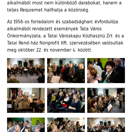
alkalmából most nem különböző darabokat, hanem a
teljes Requiemet hallhatja a közönség.
Az 1956-os forradalom és szabadságharc évfordulója
alkalmából rendezett események Tata Város
Önkormányzata, a Tatai Városkapu Közhasznú Zrt. és a
Tatai Rend-ház Nonprofit Kft. szervezésében valósultak
meg október 22. és november 4. között.
Ugrás a galéria utánra