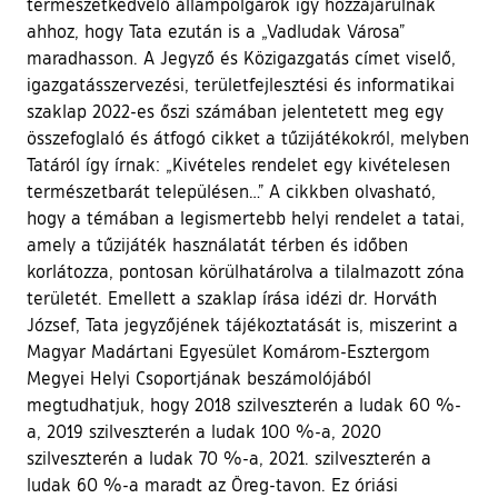
természetkedvelő állampolgárok így hozzájárulnak
ahhoz, hogy Tata ezután is a „Vadludak Városa”
maradhasson. A Jegyző és Közigazgatás címet viselő,
igazgatásszervezési, területfejlesztési és informatikai
szaklap 2022-es őszi számában jelentetett meg egy
összefoglaló és átfogó cikket a tűzijátékokról, melyben
Tatáról így írnak: „Kivételes rendelet egy kivételesen
természetbarát településen…” A cikkben olvasható,
hogy a témában a legismertebb helyi rendelet a tatai,
amely a tűzijáték használatát térben és időben
korlátozza, pontosan körülhatárolva a tilalmazott zóna
területét. Emellett a szaklap írása idézi dr. Horváth
József, Tata jegyzőjének tájékoztatását is, miszerint a
Magyar Madártani Egyesület Komárom-Esztergom
Megyei Helyi Csoportjának beszámolójából
megtudhatjuk, hogy 2018 szilveszterén a ludak 60 %-
a, 2019 szilveszterén a ludak 100 %-a, 2020
szilveszterén a ludak 70 %-a, 2021. szilveszterén a
ludak 60 %-a maradt az Öreg-tavon. Ez óriási