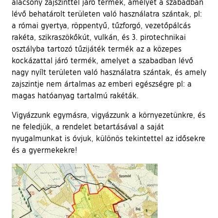
alacsony zajszinttel járó termék, amelyet a szabadban
lévő behatárolt területen való használatra szántak, pl:
a római gyertya, röppentyű, tűzforgó, vezetőpálcás
rakéta, szikraszökőkút, vulkán, és 3. pirotechnikai
osztályba tartozó tűzijáték termék az a közepes
kockázattal járó termék, amelyet a szabadban lévő
nagy nyílt területen való használatra szántak, és amely
zajszintje nem ártalmas az emberi egészségre pl: a
magas hatóanyag tartalmú rakéták.
Vigyázzunk egymásra, vigyázzunk a környezetünkre, és
ne feledjük, a rendelet betartásával a saját
nyugalmunkat is óvjuk, különös tekintettel az idősekre
és a gyermekekre!