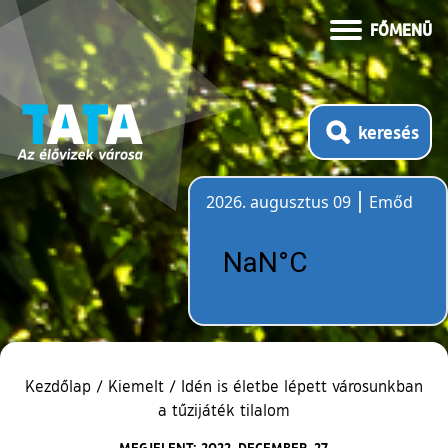
FŐMENÜ
keresés
2026. augusztus 09
Emőd
Időjárás
Kezdőlap
/
Kiemelt
/
Idén is életbe lépett városunkban
a tűzijáték tilalom
MEGJELENT: 2022. DECEMBER. 27.