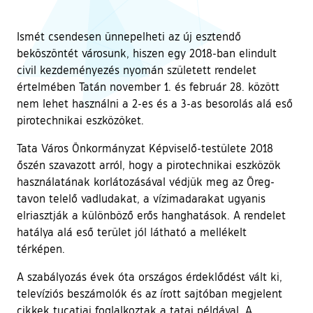
Ismét csendesen ünnepelheti az új esztendő
beköszöntét városunk, hiszen egy 2018-ban elindult
civil kezdeményezés nyomán született rendelet
értelmében Tatán november 1. és február 28. között
nem lehet használni a 2-es és a 3-as besorolás alá eső
pirotechnikai eszközöket.
Tata Város Önkormányzat Képviselő-testülete 2018
őszén szavazott arról, hogy a pirotechnikai eszközök
használatának korlátozásával védjük meg az Öreg-
tavon telelő vadludakat, a vízimadarakat ugyanis
elriasztják a különböző erős hanghatások. A rendelet
hatálya alá eső terület jól látható a mellékelt
térképen.
A szabályozás évek óta országos érdeklődést vált ki,
televíziós beszámolók és az írott sajtóban megjelent
cikkek tucatjai foglalkoztak a tatai példával. A