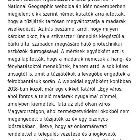
National Geographic weboldalán idén novemberben
megjelent cikk szerint német kutatók arra jutottak,
hogy a tűzijáték tartósan megváltoztatja a madarak
viselkedését. Az írás beszámol arról, hogy milyen
károkat okoz, ha a szilveszteri ünneplés kiegészül a
bárki által szabadon megvásárolható pirotechnikai
eszközök durrogásával. A mérések egyébként azt is
megállapították, hogy a madarak nemcsak a hang- és
fényhatásoktól menekültek, hanem attól a sok káros
anyagtól is, amit a tűzijátékok a levegőbe engedtek a
felrobbantásuk során. A weboldal egyébként korábban
2018-ban közölt már egy cikket Tatáról, „Egy város,
ahol fontos a telelő madarak nyugalma” címmel,
amelyben kiemelték, Tata az első olyan város
Magyarországon, ahol természetvédelmi okokból nem
megengedett a tűzijáték az év egy bizonyos
időszakában, illetve, hogy az önkormányzati
rendelettel a település vezetése és a jogkövető,