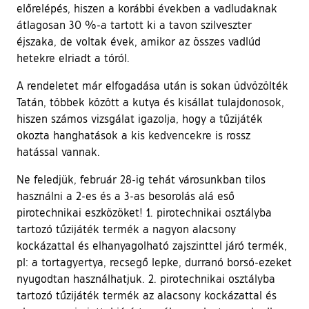
előrelépés, hiszen a korábbi években a vadludaknak
átlagosan 30 %-a tartott ki a tavon szilveszter
éjszaka, de voltak évek, amikor az összes vadlúd
hetekre elriadt a tóról.
A rendeletet már elfogadása után is sokan üdvözölték
Tatán, többek között a kutya és kisállat tulajdonosok,
hiszen számos vizsgálat igazolja, hogy a tűzijáték
okozta hanghatások a kis kedvencekre is rossz
hatással vannak.
Ne feledjük, február 28-ig tehát városunkban tilos
használni a 2-es és a 3-as besorolás alá eső
pirotechnikai eszközöket! 1. pirotechnikai osztályba
tartozó tűzijáték termék a nagyon alacsony
kockázattal és elhanyagolható zajszinttel járó termék,
pl: a tortagyertya, recsegő lepke, durranó borsó-ezeket
nyugodtan használhatjuk. 2. pirotechnikai osztályba
tartozó tűzijáték termék az alacsony kockázattal és