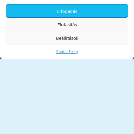
Elfogadás
✕
Elutasítás
Beállítások
Cookie Policy
Tata Város Önkormányzata
2890 Tata, Kossuth tér 1.
Telefon:
+36 34 / 588 600
Fax:
+36 34 / 587 078
Email:
ph@tata.hu
(külső hivatkozás)
Archívum
Díjaink
Adatvédelmi nyilatkozat
Akadálymentesítési nyilatkozat
Pályázatok