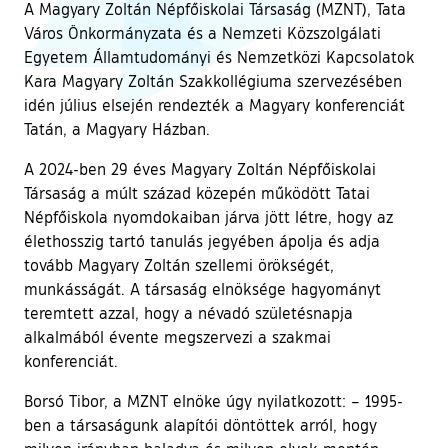
A Magyary Zoltán Népfőiskolai Társaság (MZNT), Tata
Város Önkormányzata és a Nemzeti Közszolgálati
Egyetem Államtudományi és Nemzetközi Kapcsolatok
Kara Magyary Zoltán Szakkollégiuma szervezésében
idén július elsején rendezték a Magyary konferenciát
Tatán, a Magyary Házban.
A 2024-ben 29 éves Magyary Zoltán Népfőiskolai
Társaság a múlt század közepén működött Tatai
Népfőiskola nyomdokaiban járva jött létre, hogy az
élethosszig tartó tanulás jegyében ápolja és adja
tovább Magyary Zoltán szellemi örökségét,
munkásságát. A társaság elnöksége hagyományt
teremtett azzal, hogy a névadó születésnapja
alkalmából évente megszervezi a szakmai
konferenciát.
Borsó Tibor, a MZNT elnöke úgy nyilatkozott: – 1995-
ben a társaságunk alapítói döntöttek arról, hogy