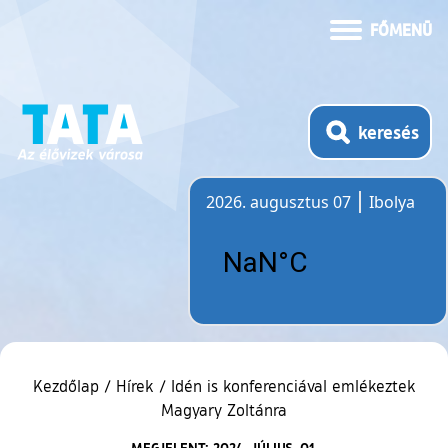
FŐMENÜ
keresés
2026. augusztus 07
Ibolya
Időjárás
Kezdőlap
/
Hírek
/
Idén is konferenciával emlékeztek
Magyary Zoltánra
MEGJELENT: 2024. JÚLIUS. 01.