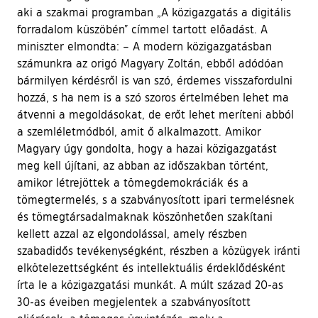
aki a szakmai programban „A közigazgatás a digitális
forradalom küszöbén” címmel tartott előadást. A
miniszter elmondta: – A modern közigazgatásban
számunkra az origó Magyary Zoltán, ebből adódóan
bármilyen kérdésről is van szó, érdemes visszafordulni
hozzá, s ha nem is a szó szoros értelmében lehet ma
átvenni a megoldásokat, de erőt lehet meríteni abból
a szemléletmódból, amit ő alkalmazott. Amikor
Magyary úgy gondolta, hogy a hazai közigazgatást
meg kell újítani, az abban az időszakban történt,
amikor létrejöttek a tömegdemokráciák és a
tömegtermelés, s a szabványosított ipari termelésnek
és tömegtársadalmaknak köszönhetően szakítani
kellett azzal az elgondolással, amely részben
szabadidős tevékenységként, részben a közügyek iránti
elkötelezettségként és intellektuális érdeklődésként
írta le a közigazgatási munkát. A múlt század 20-as
30-as éveiben megjelentek a szabványosított