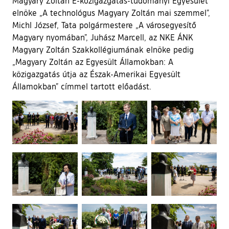
Magyary Zoltán E-közigazgatás-tudományi Egyesület
elnöke „A technológus Magyary Zoltán mai szemmel”,
Michl József, Tata polgármestere „A városegyesítő
Magyary nyomában”, Juhász Marcell, az NKE ÁNK
Magyary Zoltán Szakkollégiumának elnöke pedig
„Magyary Zoltán az Egyesült Államokban: A
közigazgatás útja az Észak-Amerikai Egyesült
Államokban” címmel tartott előadást.
Ugrás a galéria utánra