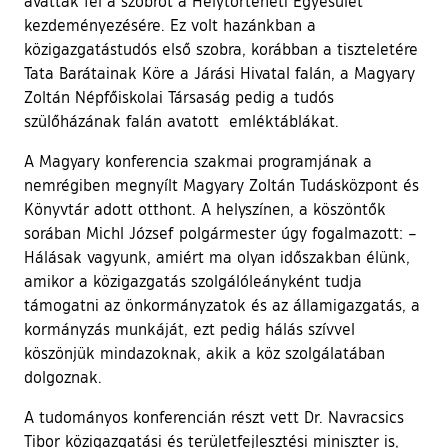
avatták fel a szobrot a Helytörténeti Egyesület
kezdeményezésére. Ez volt hazánkban a
közigazgatástudós első szobra, korábban a tiszteletére
Tata Barátainak Köre a Járási Hivatal falán, a Magyary
Zoltán Népfőiskolai Társaság pedig a tudós
szülőházának falán avatott emléktáblákat.
A Magyary konferencia szakmai programjának a
nemrégiben megnyílt Magyary Zoltán Tudásközpont és
Könyvtár adott otthont. A helyszínen, a köszöntők
sorában Michl József polgármester úgy fogalmazott: –
Hálásak vagyunk, amiért ma olyan időszakban élünk,
amikor a közigazgatás szolgálóleányként tudja
támogatni az önkormányzatok és az államigazgatás, a
kormányzás munkáját, ezt pedig hálás szívvel
köszönjük mindazoknak, akik a köz szolgálatában
dolgoznak.
A tudományos konferencián részt vett Dr. Navracsics
Tibor közigazgatási és területfejlesztési miniszter is,