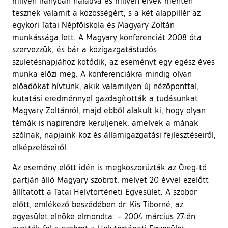
milyen irányban haladva és milyen elvek mentén
tesznek valamit a közösségért, s a két alappillér az
egykori Tatai Népfőiskola és Magyary Zoltán
munkássága lett. A Magyary konferenciát 2008 óta
szervezzük, és bár a közigazgatástudós
születésnapjához kötődik, az eseményt egy egész éves
munka előzi meg. A konferenciákra mindig olyan
előadókat hívtunk, akik valamilyen új nézőponttal,
kutatási eredménnyel gazdagították a tudásunkat
Magyary Zoltánról, majd ebből alakult ki, hogy olyan
témák is napirendre kerüljenek, amelyek a mának
szólnak, napjaink köz és államigazgatási fejlesztéseiről,
elképzeléseiről.
Az esemény előtt idén is megkoszorúzták az Öreg-tó
partján álló Magyary szobrot, melyet 20 évvel ezelőtt
állítatott a Tatai Helytörténeti Egyesület. A szobor
előtt, emlékező beszédében dr. Kis Tiborné, az
egyesület elnöke elmondta: – 2004 március 27-én