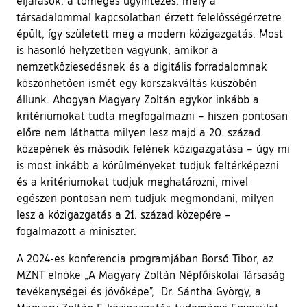
eljárások, a tömeges ügyintézés, mely a
társadalommal kapcsolatban érzett felelősségérzetre
épült, így született meg a modern közigazgatás. Most
is hasonló helyzetben vagyunk, amikor a
nemzetköziesedésnek és a digitális forradalomnak
köszönhetően ismét egy korszakváltás küszöbén
állunk. Ahogyan Magyary Zoltán egykor inkább a
kritériumokat tudta megfogalmazni – hiszen pontosan
előre nem láthatta milyen lesz majd a 20. század
közepének és második felének közigazgatása – úgy mi
is most inkább a körülményeket tudjuk feltérképezni
és a kritériumokat tudjuk meghatározni, mivel
egészen pontosan nem tudjuk megmondani, milyen
lesz a közigazgatás a 21. század közepére –
fogalmazott a miniszter.
A 2024-es konferencia programjában Borsó Tibor, az
MZNT elnöke „A Magyary Zoltán Népfőiskolai Társaság
tevékenységei és jövőképe”, Dr. Sántha György, a