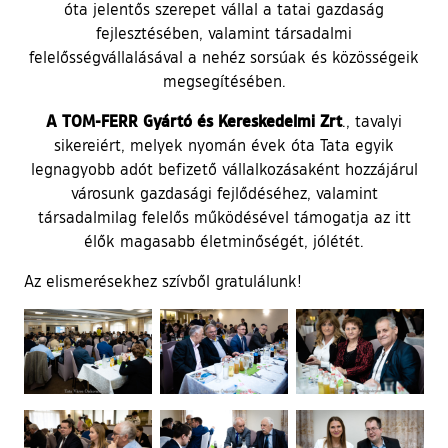
óta jelentős szerepet vállal a tatai gazdaság
fejlesztésében, valamint társadalmi
felelősségvállalásával a nehéz sorsúak és közösségeik
megsegítésében.
A TOM-FERR Gyártó és Kereskedelmi Zrt
., tavalyi
sikereiért, melyek nyomán évek óta Tata egyik
legnagyobb adót befizető vállalkozásaként hozzájárul
városunk gazdasági fejlődéséhez, valamint
társadalmilag felelős működésével támogatja az itt
élők magasabb életminőségét, jólétét.
Az elismerésekhez szívből gratulálunk!
Ugrás a galéria utánra