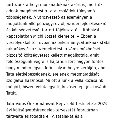
tartozunk a helyi munkaadóknak azért is, mert ők
adnak megélhetést a tatai családok túlnyomó
többségének. A városvezető az eseményen a
mögöttünk álló pénzügyi évről, az idei fejlesztésekről
és költségvetésről tartott tájékoztatót. Utóbbival
kapcsolatban Michl József kiemelte: – Ebben a
veszélyekkel teli évben az önkormányzatunknak stabil,
takarékos és az üzemeltetést, a város működését
biztosító költségvetést kellett megalkotnia, amit
felelősségünk végre is hajtani. Ezért nagyon fontos,
hogy minden egyes forint olyan helyre kerüljön, ahol
Tata életképességének, erejének megmaradását
szolgálva hasznosul. Mi ott állunk a vállalkozásaink
mögött, hiszen velük együtt, közösen építjük tovább
Tatát.
Tata Város Önkormányzat Képviselő-testülete a 2023.
évi költségvetésirendelet-tervezetét februárban
tárgyalta és fogadta el. A tataiakat és a