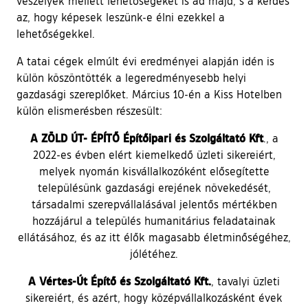
veszélyek mellett lehetőségeket is ad majd, s a kérdés
az, hogy képesek leszünk-e élni ezekkel a
lehetőségekkel.
A tatai cégek elmúlt évi eredményei alapján idén is
külön köszöntötték a legeredményesebb helyi
gazdasági szereplőket. Március 10-én a Kiss Hotelben
külön elismerésben részesült:
A ZÖLD ÚT- ÉPÍTŐ Építőipari és Szolgáltató Kft
., a
2022-es évben elért kiemelkedő üzleti sikereiért,
melyek nyomán kisvállalkozóként elősegítette
településünk gazdasági erejének növekedését,
társadalmi szerepvállalásával jelentős mértékben
hozzájárul a település humanitárius feladatainak
ellátásához, és az itt élők magasabb életminőségéhez,
jólétéhez.
A Vértes-Út Építő és Szolgáltató Kft.
, tavalyi üzleti
sikereiért, és azért, hogy középvállalkozásként évek