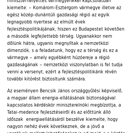
miniszterhelyettes vármegyénkkel kapcsolatban
kiemelte: – Komárom-Esztergom vármegye illetve az
egész közép-dunántúli gazdasági régió az egyik
legnagyobb nyertese az elmúlt évek
fejlesztéspolitikájának, hiszen ez Budapestet követően
a második legfejlettebb térség. Ugyanakkor nem
dőlünk hátra, ugyanis megnyíltak a nemzetközi
dimenziók, s a feladatunk, hogy ez a térség és ez a
vármegye – amely egyébként húzóereje a régió
gazdaságának – nemzetközi viszonylatban is fel tudja
venni a versenyt, ezért a fejlesztéspolitikánk révén
további kitörést biztosítunk számára.
Az eseményen Bencsik János országgyűlési képviselő,
a magyar állam energia-ellátásának biztonságával
kapcsolatos kérdéskör miniszterelnöki megbízottja, a
Tatai-medence fejlesztéseiről és az előttünk álló
időszak energiaellátásáról beszélve kiemelte, hogy
nagyon nehéz évek következnek, de a jövő a