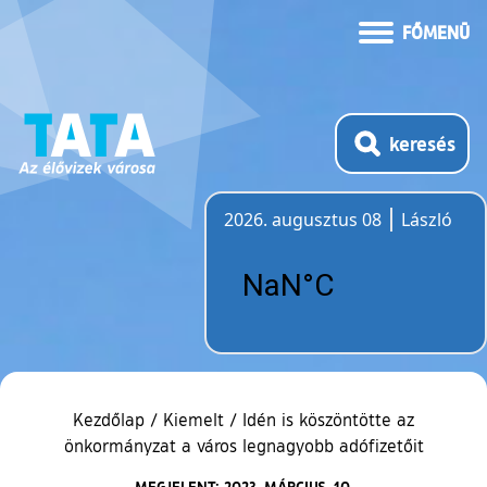
FŐMENÜ
keresés
2026. augusztus 08
László
Időjárás
Kezdőlap
/
Kiemelt
/
Idén is köszöntötte az
önkormányzat a város legnagyobb adófizetőit
MEGJELENT: 2023. MÁRCIUS. 10.