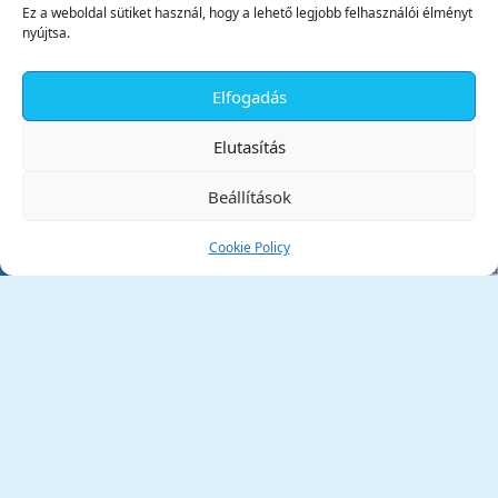
Ez a weboldal sütiket használ, hogy a lehető legjobb felhasználói élményt
nyújtsa.
Elfogadás
✕
Elutasítás
Beállítások
Cookie Policy
Tata Város Önkormányzata
2890 Tata, Kossuth tér 1.
Telefon:
+36 34 / 588 600
Fax:
+36 34 / 587 078
Email:
ph@tata.hu
(külső hivatkozás)
Archívum
Díjaink
Adatvédelmi nyilatkozat