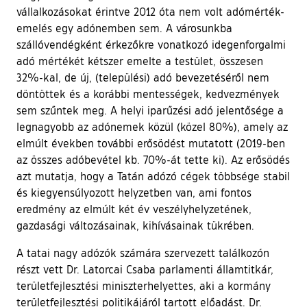
vállalkozásokat érintve 2012 óta nem volt adómérték-
emelés egy adónemben sem. A városunkba
szállóvendégként érkezőkre vonatkozó idegenforgalmi
adó mértékét kétszer emelte a testület, összesen
32%-kal, de új, (települési) adó bevezetéséről nem
döntöttek és a korábbi mentességek, kedvezmények
sem szűntek meg. A helyi iparűzési adó jelentősége a
legnagyobb az adónemek közül (közel 80%), amely az
elmúlt években további erősödést mutatott (2019-ben
az összes adóbevétel kb. 70%-át tette ki). Az erősödés
azt mutatja, hogy a Tatán adózó cégek többsége stabil
és kiegyensúlyozott helyzetben van, ami fontos
eredmény az elmúlt két év veszélyhelyzetének,
gazdasági változásainak, kihívásainak tükrében.
A tatai nagy adózók számára szervezett találkozón
részt vett Dr. Latorcai Csaba parlamenti államtitkár,
területfejlesztési miniszterhelyettes, aki a kormány
területfejlesztési politikájáról tartott előadást. Dr.