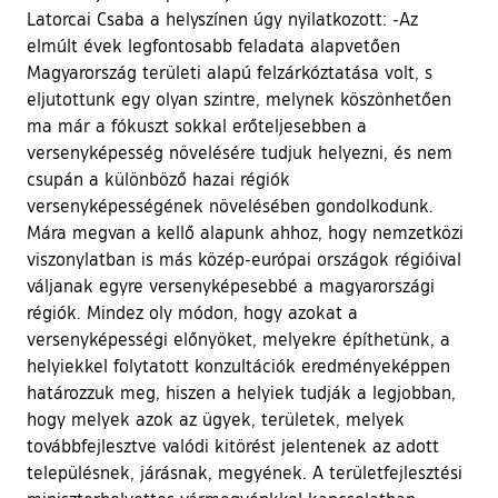
Latorcai Csaba a helyszínen úgy nyilatkozott: -Az
elmúlt évek legfontosabb feladata alapvetően
Magyarország területi alapú felzárkóztatása volt, s
eljutottunk egy olyan szintre, melynek köszönhetően
ma már a fókuszt sokkal erőteljesebben a
versenyképesség növelésére tudjuk helyezni, és nem
csupán a különböző hazai régiók
versenyképességének növelésében gondolkodunk.
Mára megvan a kellő alapunk ahhoz, hogy nemzetközi
viszonylatban is más közép-európai országok régióival
váljanak egyre versenyképesebbé a magyarországi
régiók. Mindez oly módon, hogy azokat a
versenyképességi előnyöket, melyekre építhetünk, a
helyiekkel folytatott konzultációk eredményeképpen
határozzuk meg, hiszen a helyiek tudják a legjobban,
hogy melyek azok az ügyek, területek, melyek
továbbfejlesztve valódi kitörést jelentenek az adott
településnek, járásnak, megyének. A területfejlesztési