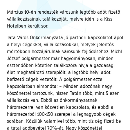
Március 10-én rendezték városunk legtöbb adót fizető
vállalkozásainak találkozóját, melyre idén is a Kiss
Hotelben került sor.
Tata Város Önkormányzata jó partneri kapcsolatot ápol
a helyi cégekkel, vállalkozásokkal, melyek jelentős
mértékben hozzájárulnak városunk fejlődéséhez. Michl
József polgármester már hagyományosan, minden
esztendőben kötetlen találkozóra hívja a gazdasági
élet meghatározó szereplőit, a legtöbb helyi adót
befizető cégek vezetőit. A polgármester ezzel
kapcsolatban elmondta: – Minden adózónak nagy
köszönettel tartozunk, hiszen Tatán több, mint 5 ezer
vállalkozás van. Ebből az önkormányzatnak
háromezerrel van közvetlen kapcsolata, és ebből a
háromezerből 100-150 szerepel a legnagyobb cégek
sorában. Közülük valamivel több, mint tíz cég fizeti be
a tatai adóbevétel 70%-át. Nagy köszönettel