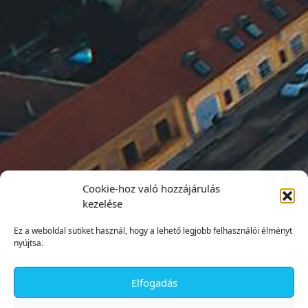
Cookie-hoz való hozzájárulás
kezelése
Ez a weboldal sütiket használ, hogy a lehető legjobb felhasználói élményt
nyújtsa.
Elfogadás
✕