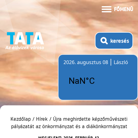
FŐMENÜ
keresés
2026. augusztus 08
László
Időjárás
Kezdőlap
/
Hírek
/
Újra meghirdette képzőművészeti
pályázatát az önkormányzat és a diákönkormányzat
MEGJELENT: 2026. FEBRUÁR. 12.