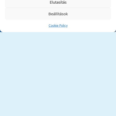
Elutasítás
Beállítások
Cookie Policy
Tata Város Önkormányzata
2890 Tata, Kossuth tér 1.
Telefon:
+36 34 / 588 600
Fax:
+36 34 / 587 078
Email:
ph@tata.hu
(külső hivatkozás)
Archívum
Díjaink
Adatvédelmi nyilatkozat
Akadálymentesítési nyilatkozat
Pályázatok
(külső hivatkozás)