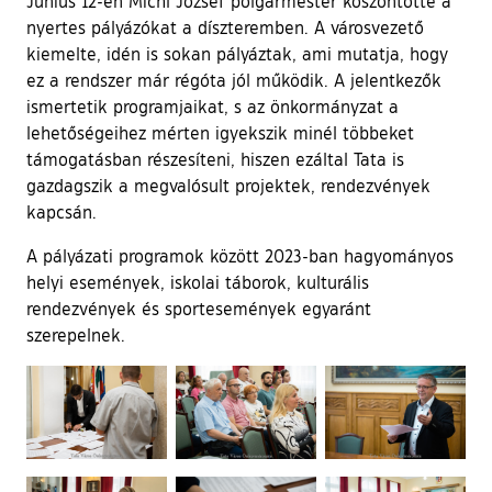
Június 12-én Michl József polgármester köszöntötte a
nyertes pályázókat a díszteremben. A városvezető
kiemelte, idén is sokan pályáztak, ami mutatja, hogy
ez a rendszer már régóta jól működik. A jelentkezők
ismertetik programjaikat, s az önkormányzat a
lehetőségeihez mérten igyekszik minél többeket
támogatásban részesíteni, hiszen ezáltal Tata is
gazdagszik a megvalósult projektek, rendezvények
kapcsán.
A pályázati programok között 2023-ban hagyományos
helyi események, iskolai táborok, kulturális
rendezvények és sportesemények egyaránt
szerepelnek.
Ugrás a galéria utánra