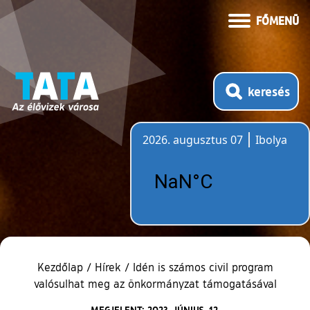
FŐMENÜ
keresés
2026. augusztus 07
Ibolya
Időjárás
Kezdőlap
/
Hírek
/
Idén is számos civil program
valósulhat meg az önkormányzat támogatásával
MEGJELENT: 2023. JÚNIUS. 12.