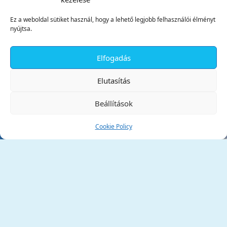
Ez a weboldal sütiket használ, hogy a lehető legjobb felhasználói élményt
nyújtsa.
Elfogadás
✕
Elutasítás
Beállítások
Cookie Policy
Tata Város Önkormányzata
2890 Tata, Kossuth tér 1.
Telefon:
+36 34 / 588 600
Fax:
+36 34 / 587 078
Email:
ph@tata.hu
(külső hivatkozás)
Archívum
Díjaink