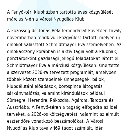
A Fenyő-téri klubházban tartotta éves közgyűlését
március 4-én a Városi Nyugdíjas Klub.
A közösség dr. Jónás Béla lemondását követően tavaly
novemberben rendkívüli közgyűlést tartott, melyen új
elnököt választott Schmidtmayer Éva személyében. Az
elnökasszony korábban is aktív tagja volt a klubnak,
pénztárosként gazdasági jellegű feladatokat látott el.
Schmidtmayer Éva a márciusi közgyűlésen ismertette
a szervezet 2026-ra tervezett programját, amelyben
többek között szerepelnek ünnepségek, bálok,
klubdélutáni előadások, borospince látogatás,
sárkányhajózás, valamint kirándulások például
Sümegre, Herendre, Pákozdra, Agárdra, Tardosra és
Ausztriába. A Fenyő-téren a tagság elfogadta az idei
terveket, a 2026-os költségvetést, valamint az elmúlt
esztendőre vonatkozó beszámolókat. A Városi
Nyugdíjas Klub tavaly 169 tagot számlált, idén