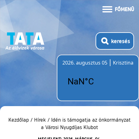
FŐMENÜ
keresés
2026. augusztus 05
Krisztina
Időjárás
Kezdőlap
/
Hírek
/
Idén is támogatja az önkormányzat
a Városi Nyugdíjas Klubot
MEGJELENT: 2026. MÁRCIUS. 04.