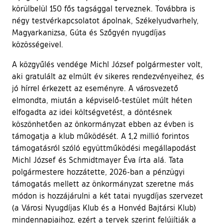
körülbelül 150 fős tagsággal terveznek. Továbbra is
négy testvérkapcsolatot ápolnak, Székelyudvarhely,
Magyarkanizsa, Gúta és Szőgyén nyugdíjas
közösségeivel.
A közgyűlés vendége Michl József polgármester volt,
aki gratulált az elmúlt év sikeres rendezvényeihez, és
jó hírrel érkezett az eseményre. A városvezető
elmondta, miután a képviselő-testület múlt héten
elfogadta az idei költségvetést, a döntésnek
köszönhetően az önkormányzat ebben az évben is
támogatja a klub működését. A 1,2 millió forintos
támogatásról szóló együttműködési megállapodást
Michl József és Schmidtmayer Éva írta alá. Tata
polgármestere hozzátette, 2026-ban a pénzügyi
támogatás mellett az önkormányzat szeretne más
módon is hozzájárulni a két tatai nyugdíjas szervezet
(a Városi Nyugdíjas Klub és a Honvéd Bajtársi Klub)
mindennapjaihoz, ezért a tervek szerint felújítják a