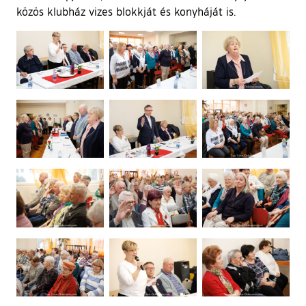
közös klubház vizes blokkját és konyháját is.
Ugrás a galéria utánra