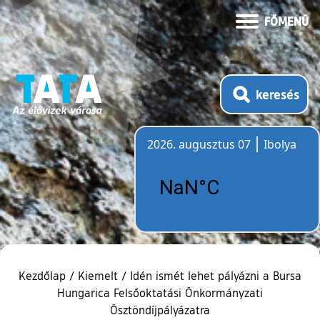
FŐMENÜ
keresés
2026. augusztus 07
Ibolya
Időjárás
Kezdőlap
/
Kiemelt
/
Idén ismét lehet pályázni a Bursa
Hungarica Felsőoktatási Önkormányzati
Ösztöndíjpályázatra