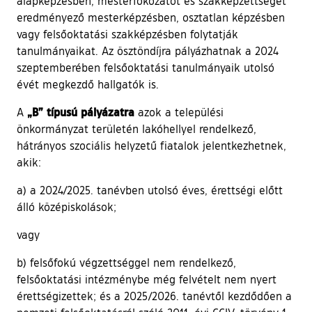
alapképzésben, mesterfokozatot és szakképzettséget
eredményező mesterképzésben, osztatlan képzésben
vagy felsőoktatási szakképzésben folytatják
tanulmányaikat. Az ösztöndíjra pályázhatnak a 2024
szeptemberében felsőoktatási tanulmányaik utolsó
évét megkezdő hallgatók is.
„B” típusú pályázatra
A
azok a települési
önkormányzat területén lakóhellyel rendelkező,
hátrányos szociális helyzetű fiatalok jelentkezhetnek,
akik:
a) a 2024/2025. tanévben utolsó éves, érettségi előtt
álló középiskolások;
vagy
b) felsőfokú végzettséggel nem rendelkező,
felsőoktatási intézménybe még felvételt nem nyert
érettségizettek; és a 2025/2026. tanévtől kezdődően a