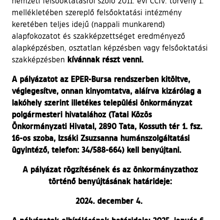
nemzeti felsőoktatásról szóló 2011. évi CCIV. törvény 1.
mellékletében szereplő felsőoktatási intézmény
keretében teljes idejű (nappali munkarend)
alapfokozatot és szakképzettséget eredményező
alapképzésben, osztatlan képzésben vagy felsőoktatási
kívánnak részt venni.
szakképzésben
A pályázatot az EPER-Bursa rendszerben kitöltve,
véglegesítve, onnan kinyomtatva, aláírva kizárólag a
lakóhely szerint illetékes települési önkormányzat
polgármesteri hivatalához (Tatai Közös
Önkormányzati Hivatal, 2890 Tata, Kossuth tér 1. fsz.
16-os szoba, Izsáki Zsuzsanna humánszolgáltatási
ügyintéző, telefon: 34/588-664) kell benyújtani.
A pályázat rögzítésének és az önkormányzathoz
történő benyújtásának határideje:
2024. december 4.