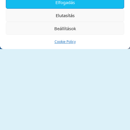
Elfogadás
✕
Elutasítás
Beállítások
Cookie Policy
Tata Város Önkormányzata
2890 Tata, Kossuth tér 1.
Telefon:
+36 34 / 588 600
Fax:
+36 34 / 587 078
Email:
ph@tata.hu
(külső hivatkozás)
Archívum
Díjaink
Adatvédelmi nyilatkozat
Akadálymentesítési nyilatkozat
Pályázatok