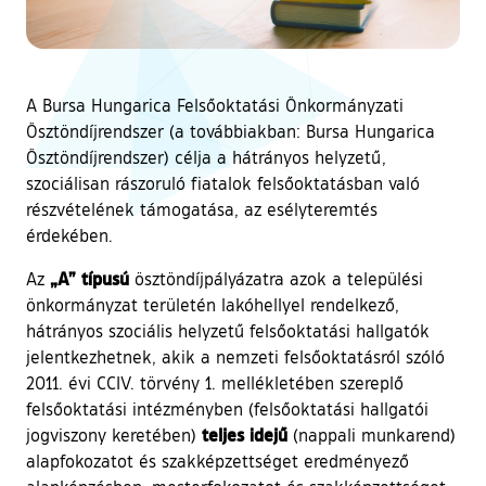
A Bursa Hungarica Felsőoktatási Önkormányzati
Ösztöndíjrendszer (a továbbiakban: Bursa Hungarica
Ösztöndíjrendszer) célja a hátrányos helyzetű,
szociálisan rászoruló fiatalok felsőoktatásban való
részvételének támogatása, az esélyteremtés
érdekében.
„A” típusú
Az
ösztöndíjpályázatra azok a települési
önkormányzat területén lakóhellyel rendelkező,
hátrányos szociális helyzetű felsőoktatási hallgatók
jelentkezhetnek, akik a nemzeti felsőoktatásról szóló
2011. évi CCIV. törvény 1. mellékletében szereplő
felsőoktatási intézményben (felsőoktatási hallgatói
teljes idejű
jogviszony keretében)
(nappali munkarend)
alapfokozatot és szakképzettséget eredményező