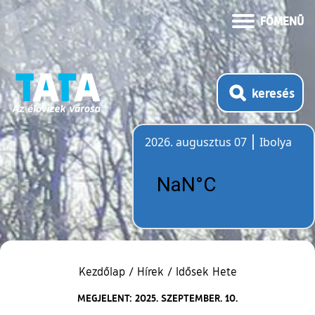
FŐMENÜ
keresés
2026. augusztus 07
Ibolya
Időjárás
Kezdőlap
/
Hírek
/
Idősek Hete
MEGJELENT: 2025. SZEPTEMBER. 10.