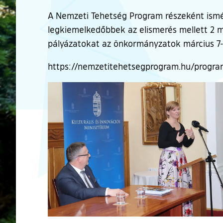
A Nemzeti Tehetség Program részeként ismé
legkiemelkedőbbek az elismerés mellett 2 m
pályázatokat az önkormányzatok március 7-ig
https://nemzetitehetsegprogram.hu/progra
Ugrás a galéria utánra