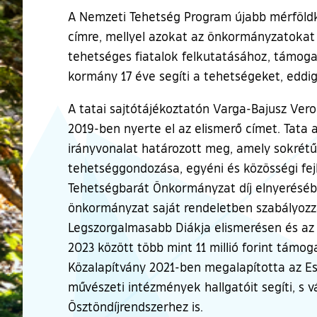
A Nemzeti Tehetség Program újabb mérföld
címre, mellyel azokat az önkormányzatokat 
tehetséges fiatalok felkutatásához, támo
kormány 17 éve segíti a tehetségeket, eddig
A tatai sajtótájékoztatón Varga-Bajusz Veron
2019-ben nyerte el az elismerő címet. Tat
irányvonalat határozott meg, amely sokrétű
tehetséggondozása, egyéni és közösségi fej
Tehetségbarát Önkormányzat díj elnyerésében
önkormányzat saját rendeletben szabályozza
Legszorgalmasabb Diákja elismerésen és az 
2023 között több mint 11 millió forint támo
Közalapítvány 2021-ben megalapította az Est
művészeti intézmények hallgatóit segíti, s
Ösztöndíjrendszerhez is.