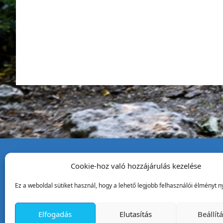
Cookie-hoz való hozzájárulás kezelése
Tata Város Önkormány
Ez a weboldal sütiket használ, hogy a lehető legjobb felhasználói élményt ny
2890 Tata, Kossuth tér 1.
Telefon:
+36 34 / 588 600
Elfogadás
Elutasítás
Beállít
Fax:
+36 34 / 587 078