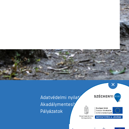
✕
Adatvédelmi nyilatkozat
Akadálymentesítési nyilatkozat
Pályázatok