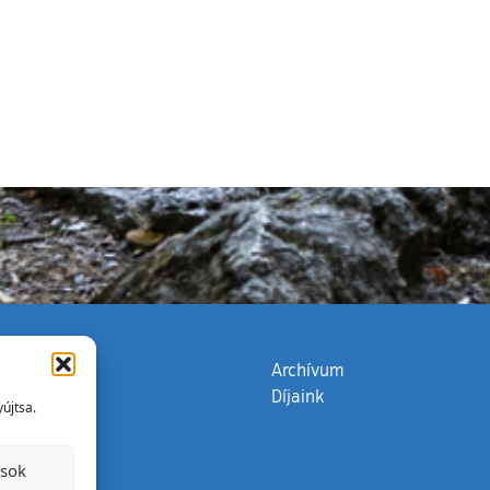
zata
(külső hivatkozás)
Archívum
Díjaink
újtsa.
ások