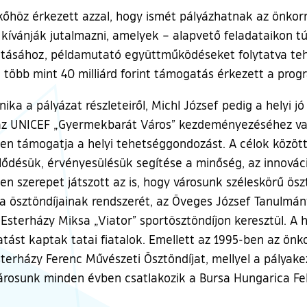
kőhöz érkezett azzal, hogy ismét pályázhatnak az önk
kívánják jutalmazni, amelyek – alapvető feladataikon t
gatásához, példamutató együttműködéseket folytatva te
 több mint 40 milliárd forint támogatás érkezett a prog
ika a pályázat részleteiről, Michl József pedig a helyi j
a az UNICEF „Gyermekbarát Város” kezdeményezéséhez va
en támogatja a helyi tehetséggondozást. A célok között 
lődésük, érvényesülésük segítése a minőség, az innováci
 szerepet játszott az is, hogy városunk széleskörű öszt
 ösztöndíjainak rendszerét, az Öveges József Tanulmány
Esterházy Miksa „Viator” sportösztöndíjon keresztül. A
gatást kaptak tatai fiatalok. Emellett az 1995-ben az ön
erházy Ferenc Művészeti Ösztöndíjat, mellyel a pályakez
 városunk minden évben csatlakozik a Bursa Hungarica F