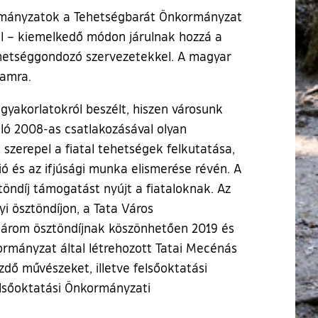
ormányzatok a Tehetségbarát Önkormányzat
úl – kiemelkedő módon járulnak hozzá a
hetséggondozó szervezetekkel. A magyar
ramra.
ó gyakorlatokról beszélt, hiszen városunk
ló 2008-as csatlakozásával olyan
szerepel a fiatal tehetségek felkutatása,
ó és az ifjúsági munka elismerése révén. A
öndíj támogatást nyújt a fiataloknak. Az
i ösztöndíjon, a Tata Város
 három ösztöndíjnak köszönhetően 2019 és
kormányzat által létrehozott Tatai Mecénás
dő művészeket, illetve felsőoktatási
elsőoktatási Önkormányzati