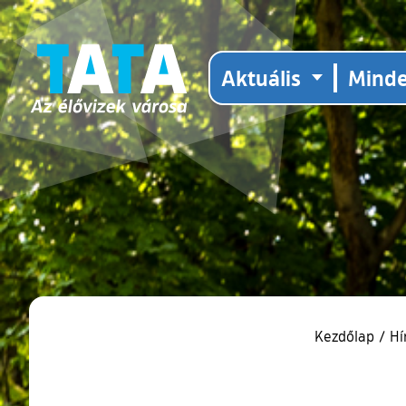
Aktuális
Mind
Kezdőlap
/
Hí