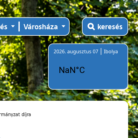
tés
Városháza
keresés
2026. augusztus 07
Ibolya
Időjárás
rmányzat díjra