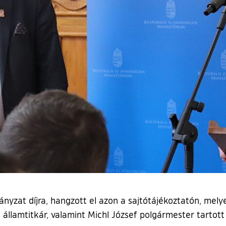
nyzat díjra, hangzott el azon a sajtótájékoztatón, mely
ős államtitkár, valamint Michl József polgármester tartot