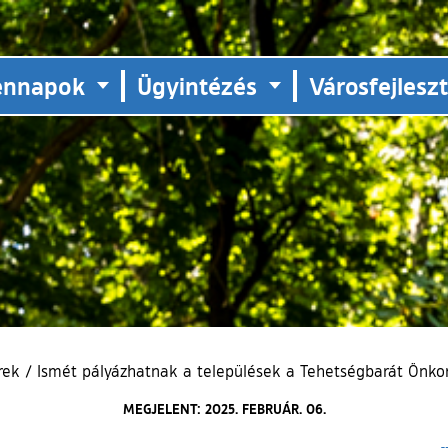
ennapok
Ügyintézés
Városfejlesz
rek
/
Ismét pályázhatnak a települések a Tehetségbarát Önko
MEGJELENT: 2025. FEBRUÁR. 06.