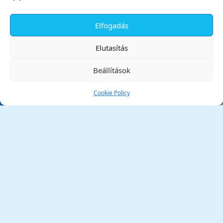
Elfogadás
✕
Elutasítás
Beállítások
Cookie Policy
Tata Város Önkormányzata
2890 Tata, Kossuth tér 1.
Telefon:
+36 34 / 588 600
Fax:
+36 34 / 587 078
Email:
ph@tata.hu
(külső hivatkozás)
Archívum
Díjaink
Adatvédelmi nyilatkozat
Akadálymentesítési nyilatkozat
Pályázatok