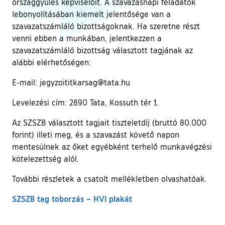
országgyűlés képviselőit. A szavazásnapi feladatok
lebonyolításában kiemelt jelentősége van a
szavazatszámláló bizottságoknak. Ha szeretne részt
venni ebben a munkában, jelentkezzen a
szavazatszámláló bizottság választott tagjának az
alábbi elérhetőségen:
E-mail: jegyzoititkarsag@tata.hu
Levelezési cím: 2890 Tata, Kossuth tér 1.
Az SZSZB választott tagjait tiszteletdíj (bruttó 80.000
forint) illeti meg, és a szavazást követő napon
mentesülnek az őket egyébként terhelő munkavégzési
kötelezettség alól.
További részletek a csatolt mellékletben olvashatóak.
SZSZB tag toborzás – HVI plakát