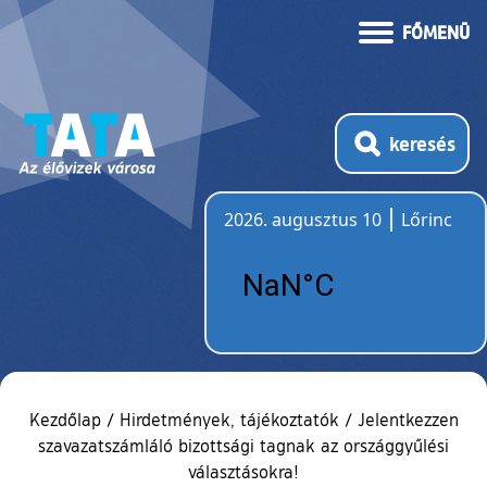
FŐMENÜ
keresés
2026. augusztus 10
Lőrinc
Időjárás
Kezdőlap
/
Hirdetmények, tájékoztatók
/
Jelentkezzen
szavazatszámláló bizottsági tagnak az országgyűlési
választásokra!