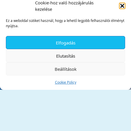
Cookie-hoz való hozzájárulás
kezelése
Ez a weboldal sütiket használ, hogy a lehető legjobb felhasználói élményt
nyújtsa.
Elfogadás
✕
Elutasítás
Beállítások
Cookie Policy
Tata Város Önkormányzata
2890 Tata, Kossuth tér 1.
Telefon:
+36 34 / 588 600
Fax:
+36 34 / 587 078
Email:
ph@tata.hu
(külső hivatkozás)
Archívum