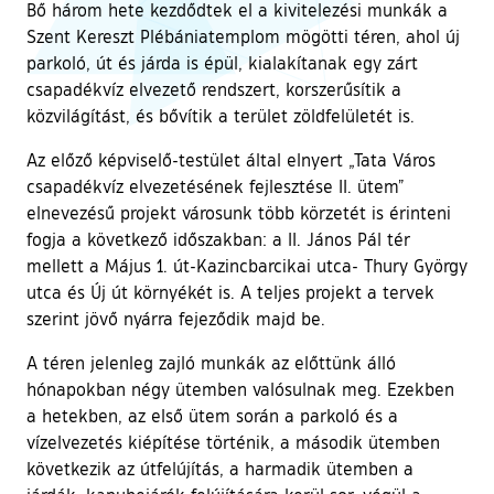
Bő három hete kezdődtek el a kivitelezési munkák a
Szent Kereszt Plébániatemplom mögötti téren, ahol új
parkoló, út és járda is épül, kialakítanak egy zárt
csapadékvíz elvezető rendszert, korszerűsítik a
közvilágítást, és bővítik a terület zöldfelületét is.
Az előző képviselő-testület által elnyert „Tata Város
csapadékvíz elvezetésének fejlesztése II. ütem”
elnevezésű projekt városunk több körzetét is érinteni
fogja a következő időszakban: a II. János Pál tér
mellett a Május 1. út-Kazincbarcikai utca- Thury György
utca és Új út környékét is. A teljes projekt a tervek
szerint jövő nyárra fejeződik majd be.
A téren jelenleg zajló munkák az előttünk álló
hónapokban négy ütemben valósulnak meg. Ezekben
a hetekben, az első ütem során a parkoló és a
vízelvezetés kiépítése történik, a második ütemben
következik az útfelújítás, a harmadik ütemben a