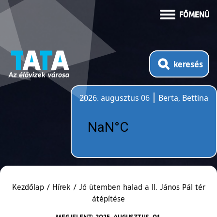
FŐMENÜ
keresés
2026. augusztus 06
Berta, Bettina
Időjárás
Kezdőlap
/
Hírek
/
Jó ütemben halad a II. János Pál tér
átépítése
MEGJELENT: 2025. AUGUSZTUS. 01.