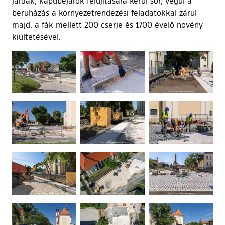
járdák, kapubejárók felújítására kerül sor, végül a
beruházás a környezetrendezési feladatokkal zárul
majd, a fák mellett 200 cserje és 1700 évelő növény
kiültetésével.
Ugrás a galéria utánra