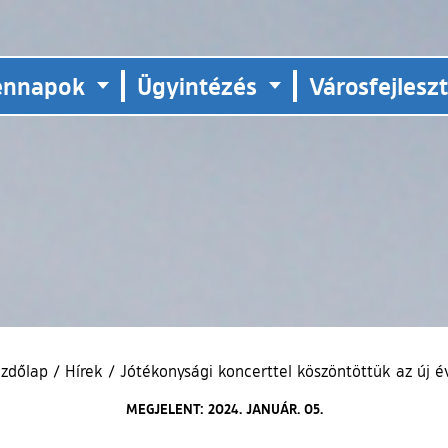
ennapok
Ügyintézés
Városfejlesz
zdőlap
/
Hírek
/
Jótékonysági koncerttel köszöntöttük az új é
MEGJELENT: 2024. JANUÁR. 05.