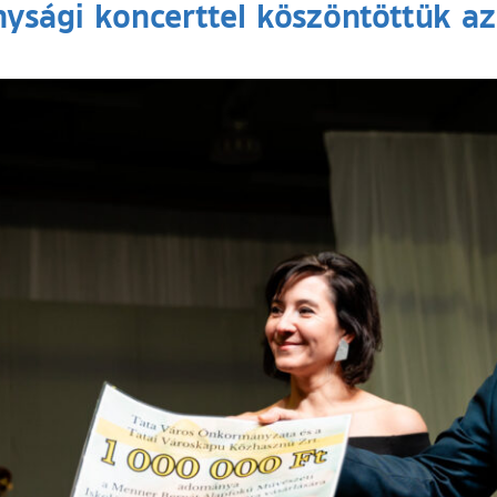
ysági koncerttel köszöntöttük az