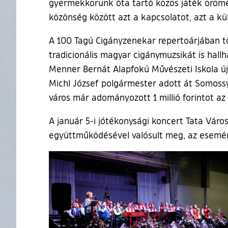
gyermekkorunk óta tartó közös játék öröm
közönség között azt a kapcsolatot, azt a k
A 100 Tagú Cigányzenekar repertoárjában tö
tradicionális magyar cigánymuzsikát is hall
Menner Bernát Alapfokú Művészeti Iskola 
Michl József polgármester adott át Somossy
város már adományozott 1 millió forintot az
A január 5-i jótékonysági koncert Tata Váro
együttműködésével valósult meg, az esemé
Ugrás a galéria utánra