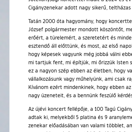
Cigányzenekar adott nagy sikerű, teltházas
Tatán 2000 óta hagyomány, hogy koncerttel
József polgármester mondott köszöntőt, mel
erőért, a türelemért, a szeretetért és minden
esztendő áll előttünk, és most, az első na
hogy képesek vagyunk még jobbá válni ebben
mi tartjuk fent, mi építjük, mi őrizzük Iste
ez a nagyon szép ebben az életben, hogy va
vállalkozásunk vagy műhelyünk, ami csak raj
Kívánom ezért mindenkinek, hogy ebben az 
nagy üzeneteit, és a bennünk feszülő kérd
Az újévi koncert fellépője, a 100 Tagú Cigá
adtak ki, melyekből 5 platina és 9 aranylem
zenekar előadásában van valami többlet, a