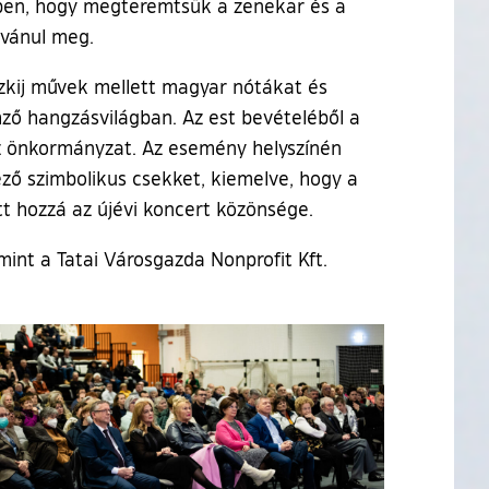
ben, hogy megteremtsük a zenekar és a
lvánul meg.
szkij művek mellett magyar nótákat és
mző hangzásvilágban. Az est bevételéből a
z önkormányzat. Az esemény helyszínén
ző szimbolikus csekket, kiemelve, hogy a
tt hozzá az újévi koncert közönsége.
int a Tatai Városgazda Nonprofit Kft.