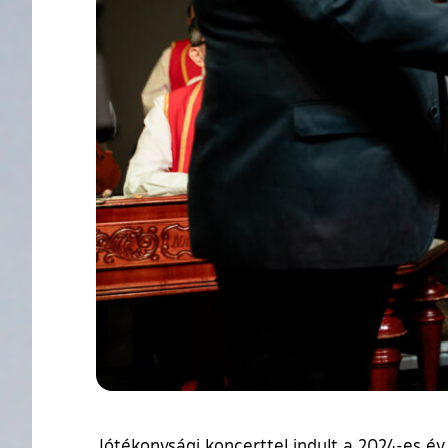
Jótékonysági koncerttel indult a 2024-es é