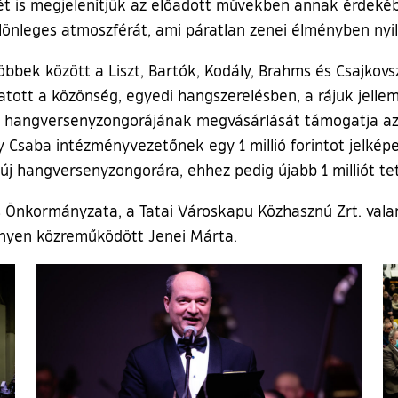
ét is megjelenítjük az előadott művekben annak érdeké
ülönleges atmoszférát, ami páratlan zenei élményben nyi
bbek között a Liszt, Bartók, Kodály, Brahms és Csajkov
hatott a közönség, egyedi hangszerelésben, a rájuk jelle
új hangversenyzongorájának megvásárlását támogatja a
 Csaba intézményvezetőnek egy 1 millió forintot jelképe
 új hangversenyzongorára, ehhez pedig újabb 1 milliót te
s Önkormányzata, a Tatai Városkapu Közhasznú Zrt. valam
nyen közreműködött Jenei Márta.