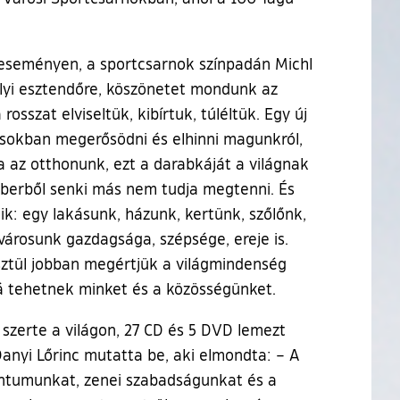
 eseményen, a sportcsarnok színpadán Michl
alyi esztendőre, köszönetet mondunk az
osszat elviseltük, kibírtuk, túléltük. Egy új
zásokban megerősödni és elhinni magunkról,
 az otthonunk, ezt a darabkáját a világnak
 emberből senki más nem tudja megtenni. És
k: egy lakásunk, házunk, kertünk, szőlőnk,
 városunk gazdagsága, szépsége, ereje is.
ztül jobban megértjük a világmindenség
á tehetnek minket és a közösségünket.
 szerte a világon, 27 CD és 5 DVD lemezt
Danyi Lőrinc mutatta be, aki elmondta: – A
entumunkat, zenei szabadságunkat és a