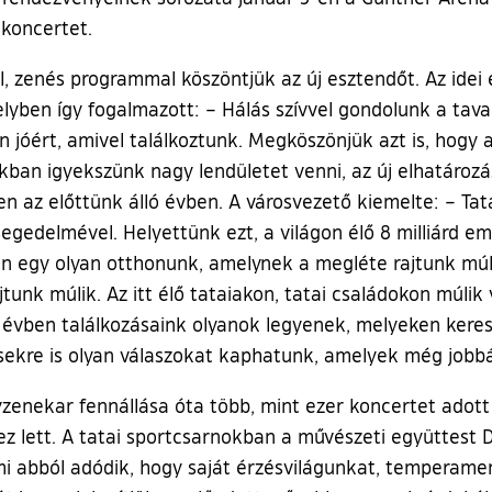
 koncertet.
, zenés programmal köszöntjük az új esztendőt. Az idei
yben így fogalmazott: – Hálás szívvel gondolunk a tav
 jóért, amivel találkoztunk. Megköszönjük azt is, hogy a r
pokban igyekszünk nagy lendületet venni, az új elhatáro
 az előttünk álló évben. A városvezető kiemelte: – Tata
n segedelmével. Helyettünk ezt, a világon élő 8 milliárd
n egy olyan otthonunk, amelynek a megléte rajtunk múli
tunk múlik. Az itt élő tataiakon, tatai családokon múlik
évben találkozásaink olyanok legyenek, melyeken keres
ésekre is olyan válaszokat kaphatunk, amelyek még jobb
nyzenekar fennállása óta több, mint ezer koncertet adott
ez lett. A tatai sportcsarnokban a művészeti együttest 
mi abból adódik, hogy saját érzésvilágunkat, temperam