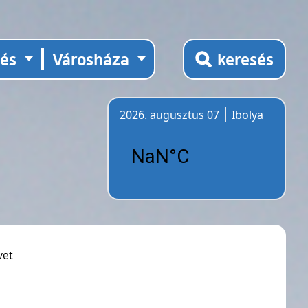
tés
Városháza
keresés
2026. augusztus 07
Ibolya
Időjárás
vet