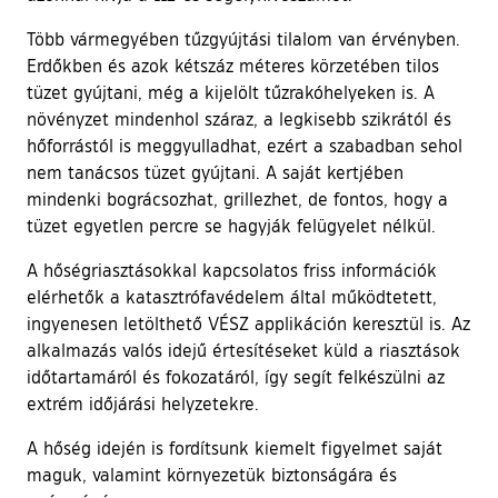
Több vármegyében tűzgyújtási tilalom van érvényben.
Erdőkben és azok kétszáz méteres körzetében tilos
tüzet gyújtani, még a kijelölt tűzrakóhelyeken is. A
növényzet mindenhol száraz, a legkisebb szikrától és
hőforrástól is meggyulladhat, ezért a szabadban sehol
nem tanácsos tüzet gyújtani. A saját kertjében
mindenki bográcsozhat, grillezhet, de fontos, hogy a
tüzet egyetlen percre se hagyják felügyelet nélkül.
A hőségriasztásokkal kapcsolatos friss információk
elérhetők a katasztrófavédelem által működtetett,
ingyenesen letölthető VÉSZ applikáción keresztül is. Az
alkalmazás valós idejű értesítéseket küld a riasztások
időtartamáról és fokozatáról, így segít felkészülni az
extrém időjárási helyzetekre.
A hőség idején is fordítsunk kiemelt figyelmet saját
maguk, valamint környezetük biztonságára és