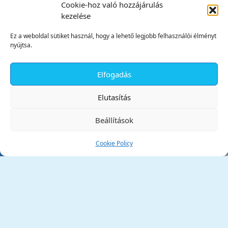
Cookie-hoz való hozzájárulás
kezelése
Ez a weboldal sütiket használ, hogy a lehető legjobb felhasználói élményt
nyújtsa.
Elfogadás
✕
Elutasítás
Beállítások
Cookie Policy
Tata Város Önkormányzata
2890 Tata, Kossuth tér 1.
Telefon:
+36 34 / 588 600
Fax:
+36 34 / 587 078
Email:
ph@tata.hu
(külső hivatkozás)
Archívum