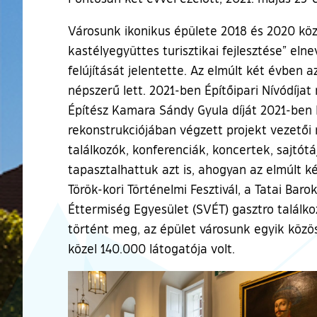
Városunk ikonikus épülete 2018 és 2020 kö
kastélyegyüttes turisztikai fejlesztése” eln
felújítását jelentette. Az elmúlt két évben 
népszerű lett. 2021-ben Építőipari Nívódíja
Építész Kamara Sándy Gyula díját 2021-ben
rekonstrukciójában végzett projekt vezetői
találkozók, konferenciák, koncertek, sajtótá
tapasztalhattuk azt is, ahogyan az elmúlt k
Török-kori Történelmi Fesztivál, a Tatai Bar
Éttermiség Egyesület (SVÉT) gasztro találko
történt meg, az épület városunk egyik közös
közel 140.000 látogatója volt.
Ugrás a galéria utánra