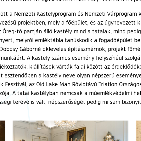
zött a Nemzeti Kastélyprogram és Nemzeti Várprogram ke
evezésű projektben, mely a főépület, és az úgynevezett k
az Öreg-tó partján álló kastély mind a tataiak, mind pedi
t nyert, melyről emléktábla tanúskodik a fogadóépület be
 Dobosy Gáborné okleveles építészmérnök, projekt főmér
 munkáért. A kastély számos esemény helyszínéül szolgá
jékoztatók, kiállítások várták falai között az érdeklődők
ét esztendőben a kastély neve olyan népszerű események
okk Fesztivál, az Old Lake Man Rövidtávú Triatlon Országo
zója. A tatai kastélyban nemcsak a műemlékvédelmi helyre
ségi terévé is vált, népszerűségét pedig mi sem bizonyít