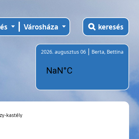
tés
Városháza
keresés
2026. augusztus 06
Berta, Bettina
Időjárás
zy-kastély