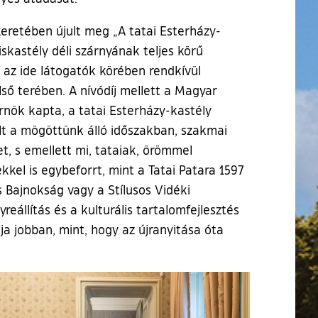
retében újult meg „A tatai Esterházy-
iskastély déli szárnyának teljes körű
g az ide látogatók körében rendkívül
lső terében. A nívódíj mellett a Magyar
nök kapta, a tatai Esterházy-kastély
lt a mögöttünk álló időszakban, szakmai
et, s emellett mi, tataiak, örömmel
kel is egybeforrt, mint a Tatai Patara 1597
s Bajnokság vagy a Stílusos Vidéki
állítás és a kulturális tartalomfejlesztés
ja jobban, mint, hogy az újranyitása óta