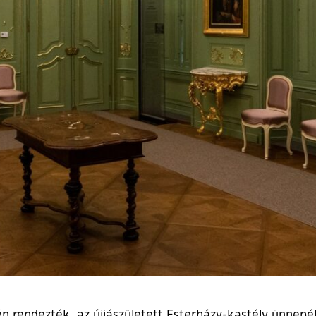
-én rendezték az újjászületett Esterházy-kastély ünnepé