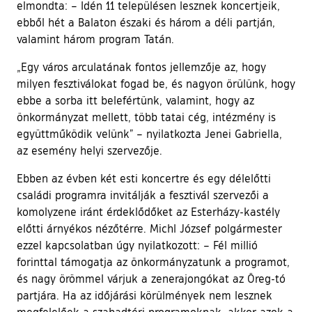
elmondta: – Idén 11 településen lesznek koncertjeik,
ebből hét a Balaton északi és három a déli partján,
valamint három program Tatán.
„Egy város arculatának fontos jellemzője az, hogy
milyen fesztiválokat fogad be, és nagyon örülünk, hogy
ebbe a sorba itt belefértünk, valamint, hogy az
önkormányzat mellett, több tatai cég, intézmény is
együttműködik velünk” – nyilatkozta Jenei Gabriella,
az esemény helyi szervezője.
Ebben az évben két esti koncertre és egy délelőtti
családi programra invitálják a fesztivál szervezői a
komolyzene iránt érdeklődőket az Esterházy-kastély
előtti árnyékos nézőtérre. Michl József polgármester
ezzel kapcsolatban úgy nyilatkozott: – Fél millió
forinttal támogatja az önkormányzatunk a programot,
és nagy örömmel várjuk a zenerajongókat az Öreg-tó
partjára. Ha az időjárási körülmények nem lesznek
megfelelőek a szabadtéri programoknak, akkor azok a