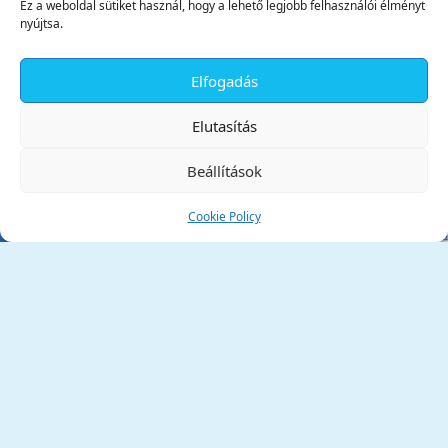
Ez a weboldal sütiket használ, hogy a lehető legjobb felhasználói élményt
nyújtsa.
Elfogadás
✕
Elutasítás
Beállítások
Cookie Policy
Tata Város Önkormányzata
2890 Tata, Kossuth tér 1.
Telefon:
+36 34 / 588 600
Fax:
+36 34 / 587 078
Email:
ph@tata.hu
(külső hivatkozás)
Archívum
Díjaink
Adatvédelmi nyilatkozat
Akadálymentesítési nyilatkozat