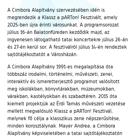
A Cimbora Alapítvány szervezésében idén is
megrendezik a Klassz a pARTon! Fesztivált, amely
2025-ben újra érinti városunkat. A programsorozat
július 16-án Balatonfüreden kezdődik majd, az
ingyenesen látogatható tatai koncertekre július 26-án
és 27-én kerül sor. A fesztiválról július 14-én rendeztek
sajtótájékoztatót a Városházán.
A Cimbora Alapítvány 1991-es megalapítása óta
többszáz irodalmi, történelmi, művészeti, zenei,
interaktív és ismeretterjesztő programot valósított
meg iskolákban, könyvtárakban, múzeumokban,
várakban, kastélyokban és szabadtéren. 2015 óta
kiemelt projektjük az Érdi Tamás művészeti vezetése
mellett megvalósuló Klassz a pARTon! Fesztivál,
melynek fő célja a klasszikus zene népszerűsítése,
minden korosztálynak. Mayer Andrea, a Cimbora
Alapítvány képviseletében a tatai sajtótájékoztatón