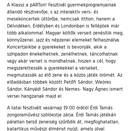
A Klassz a pARTon! Fesztivál gyermekprogramjainak
állandó résztvevője, s az interaktív vers- és
mesekoncertek úttörője, nemcsak itthon, hanem a
Délvidéken, Erdélyben és Londonban is felléptek már
több alkalommal. Magyar költők verseit zenésítik meg,
könnyűzenei, jazz és népzenei elemeket felhasználva.
Koncertjeikbe a gyerekeket is bevonják, akik a
színpadon énekelhetnek, zenélhetnek, táncolhatnak
vagy akár verset is mondhatnak, hiszen a cél, hogy
megszerettessék a gyerekekkel a verseket,
megmutassák az élő zene és a közös játék örömét. Az
előadásban többek között Petőfi Sándor, Weöres
Sándor, Kányádi Sándor és Nemes- Nagy Ágnes ismert
versei hangzanak majd el.
A tatai fesztivált vasárnap 19:00 órától Érdi Tamás
zongoraművész szólóestje zárja. Érdi Tamás játékán
páratlan belső zeneiség szűrődik át, megfoghatatlan,
katartikus művészi élményt nyújt, amely jóval