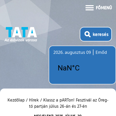
FŐMENÜ
keresés
2026. augusztus 09
Emőd
Időjárás
Kezdőlap
/
Hírek
/
Klassz a pARTon! Fesztivál az Öreg-
tó partján július 26-án és 27-én
MEGJELENT: 2025. JÚLIUS. 20.