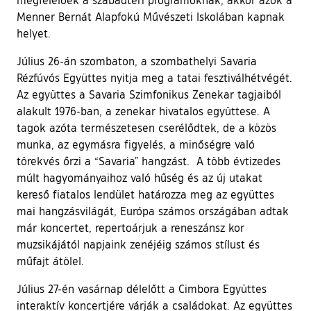
Menner Bernát Alapfokú Művészeti Iskolában kapnak
helyet.
Július 26-án szombaton, a szombathelyi Savaria
Rézfúvós Együttes nyitja meg a tatai fesztiválhétvégét.
Az együttes a Savaria Szimfonikus Zenekar tagjaiból
alakult 1976-ban, a zenekar hivatalos együttese. A
tagok azóta természetesen cserélődtek, de a közös
munka, az egymásra figyelés, a minőségre való
törekvés őrzi a “Savaria” hangzást. A több évtizedes
múlt hagyományaihoz való hűség és az új utakat
kereső fiatalos lendület határozza meg az együttes
mai hangzásvilágát, Európa számos országában adtak
már koncertet, repertoárjuk a reneszánsz kor
muzsikájától napjaink zenéjéig számos stílust és
műfajt átölel.
Július 27-én vasárnap délelőtt a Cimbora Együttes
interaktív koncertjére várják a családokat. Az együttes