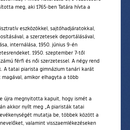
ította meg, aki 1765-ben Tatára hívta a
sztratív eszközökkel, sajtóhadjáratokkal,
osításával, a szerzetesek deportálásával,
a, internálása, 1950. június 9-én
etesrendeket. 1950. szeptember 7-től
mú férfi és női szerzetessel. A négy rend
. A tatai piarista gimnázium tanári karát
t magával, amikor elhagyta a több
e újra megnyitotta kapuit, hogy ismét a
án akkor nyílt meg „A piaristák tatai
i tevékenységét mutatja be, többek között a
s nevelőket, valamint visszaemlékezéseken