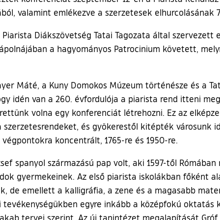
ból, valamint emlékezve a szerzetesek elhurcolásának 7
 Piarista Diákszövetség Tatai Tagozata által szervezett 
kápolnájában a hagyományos Patrocinium követett, mely
mayer Máté, a Kuny Domokos Múzeum történésze és a Tat
gy idén van a 260. évfordulója a piarista rend itteni me
erettünk volna egy konferenciát létrehozni. Ez az elképz
a szerzetesrendeket, és gyökerestől kitépték városunk id
 végpontokra koncentrált, 1765-re és 1950-re.
ózsef spanyol származású pap volt, aki 1597-től Rómában
ádok gyermekeinek. Az első piarista iskolákban főként a
tak, de emellett a kalligráfia, a zene és a magasabb mat
i tevékenységükben egyre inkább a középfokú oktatás ke
Jakab tervei szerint. Az új tanintézet megalapítását Gróf