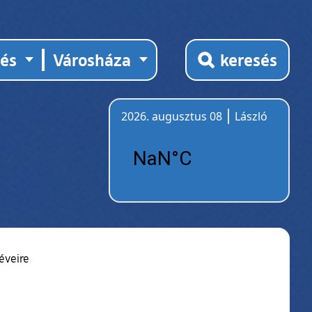
tés
Városháza
keresés
2026. augusztus 08
László
Időjárás
éveire