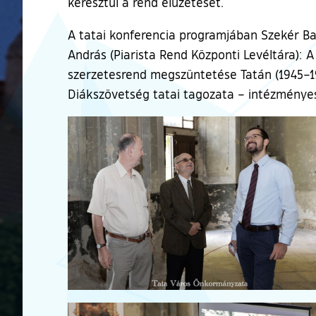
keresztül a rend elűzetését.
A tatai konferencia programjában Szekér Barn
András (Piarista Rend Központi Levéltára):
szerzetesrend megszüntetése Tatán (1945–195
Diákszövetség tatai tagozata – intézményes
Ugrás a galéria utánra