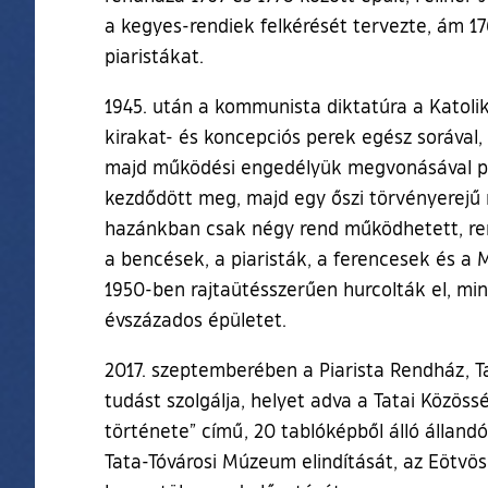
a kegyes-rendiek felkérését tervezte, ám 17
piaristákat.
1945. után a kommunista diktatúra a Katolik
kirakat- és koncepciós perek egész sorával, 
majd működési engedélyük megvonásával prób
kezdődött meg, majd egy őszi törvényerejű 
hazánkban csak négy rend működhetett, ren
a bencések, a piaristák, a ferencesek és a 
1950-ben rajtaütésszerűen hurcolták el, mi
évszázados épületet.
2017. szeptemberében a Piarista Rendház, T
tudást szolgálja, helyet adva a Tatai Közöss
története” című, 20 tablóképből álló álland
Tata-Tóvárosi Múzeum elindítását, az Eötvö