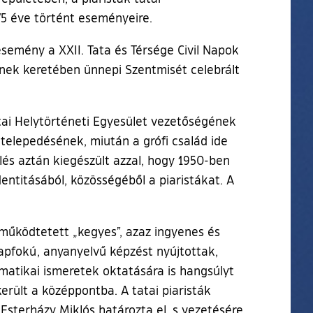
5 éve történt eseményeire.
esemény a XXII. Tata és Térsége Civil Napok
nek keretében ünnepi Szentmisét celebrált
ai Helytörténeti Egyesület vezetőségének
gtelepedésének, miután a grófi család ide
elés aztán kiegészült azzal, hogy 1950-ben
entitásából, közösségéből a piaristákat. A
 működtetett „kegyes”, azaz ingyenes és
lapfokú, anyanyelvű képzést nyújtottak,
ematikai ismeretek oktatására is hangsúlyt
rült a középpontba. A tatai piaristák
 Esterházy Miklós határozta el, s vezetésére