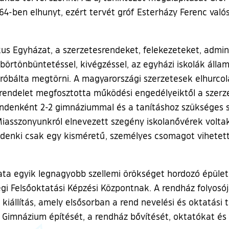
64-ben elhunyt, ezért tervét gróf Esterházy Ferenc valós
us Egyházat, a szerzetesrendeket, felekezeteket, admini
börtönbüntetéssel, kivégzéssel, az egyházi iskolák állam
álta megtörni. A magyarországi szerzetesek elhurcolás
rendelet megfosztotta működési engedélyeiktől a szerz
denként 2-2 gimnáziummal és a tanításhoz szükséges szá
Miasszonyunkról elnevezett szegény iskolanővérek voltak
ndenki csak egy kisméretű, személyes csomagot vihetet
ata egyik legnagyobb szellemi örökséget hordozó épület
égi Felsőoktatási Képzési Központnak. A rendház folyosój
ó kiállítás, amely elsősorban a rend nevelési és oktatás
s Gimnázium építését, a rendház bővítését, oktatókat é