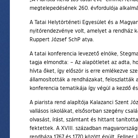
megtelepedésének 260. évfordulója alkalmá
A Tatai Helytörténeti Egyesület és a Magyar
nyitórendezvénye volt, amelyet a rendház 
Ruppert József SchP atya.
A tatai konferencia levezető elnöke, Steg
tagja elmondta: – Az alapötletet az adta, ho
hívta őket, így először is erre emlékezve sz
államosították a rendházakat, feloszlatták 
konferencia tematikája így végül a kezdő és
A piarista rend alapítója Kalazanci Szent J
vallásos iskolákat, elsősorban szegény csal
olvasást, írást, számtant és hittant tanítot
fektettek. A XVIII. században magyarország
rendháza 1767 és 1770 között épült, Fellner 