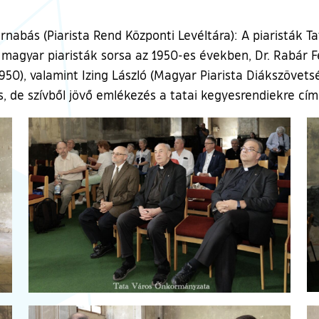
abás (Piarista Rend Központi Levéltára): A piaristák Tat
 A magyar piaristák sorsa az 1950-es években, Dr. Rabár
0), valamint Izing László (Magyar Piarista Diákszövetsé
, de szívből jövő emlékezés a tatai kegyesrendiekre cím