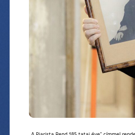
„A Piarista Rend 185 tatai éve” címmel rend