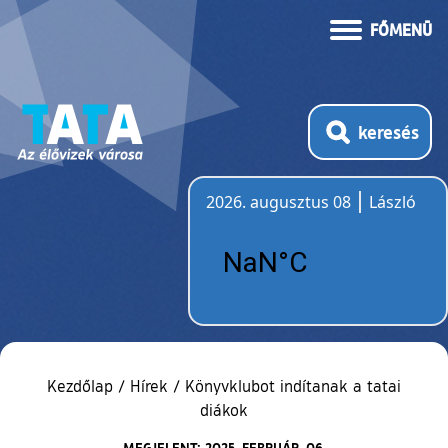
FŐMENÜ
keresés
2026. augusztus 08
László
Időjárás
Kezdőlap
/
Hírek
/
Könyvklubot indítanak a tatai
diákok
MEGJELENT: 2025. FEBRUÁR. 06.