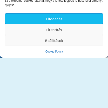
Ez a weboldal sütiket használ, hogy a lehető legjobb felhasználói élményt
nyújtsa.
Elfogadás
✕
Elutasítás
Beállítások
Cookie Policy
Tata Város Önkormányzata
2890 Tata, Kossuth tér 1.
Telefon:
+36 34 / 588 600
Fax:
+36 34 / 587 078
Email:
ph@tata.hu
(külső hivatkozás)
Archívum
Díjaink
Adatvédelmi nyilatkozat
Akadálymentesítési nyilatkozat