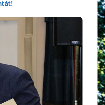
atát!