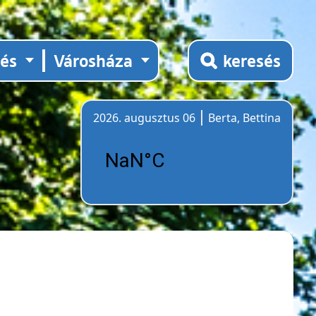
tés
Városháza
keresés
2026. augusztus 06
Berta, Bettina
Időjárás