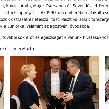
ia, Kovács Anita, Major Zsuzsanna és Sever József Fer
 Tatai Csoportját is. Az 1990. decemberében alakult csop
közök osztását és ételszállítást. Részt vállalnak tansze
k a Juniorka, valamint az agostyáni óvodákba.
t, további sok erőt és egészséget kívánunk hivatásukhoz
e és Jenei Márta.