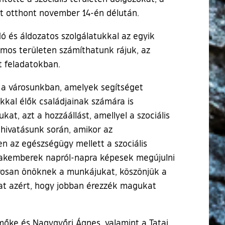
tt otthont november 14-én délután.
 és áldozatos szolgálatukkal az egyik
mos területen számíthatunk rájuk, az
t feladatokban.
n a városunkban, amelyek segítséget
kkal élők családjainak számára is
t, azt a hozzáállást, amellyel a szociális
 hivatásunk során, amikor az
n az egészségügy mellett a szociális
 szakemberek napról-napra képesek megújulni
orosan önöknek a munkájukat, köszönjük a
kat azért, hogy jobban érezzék magukat
mőke és Nagygyőri Ágnes, valamint a Tatai