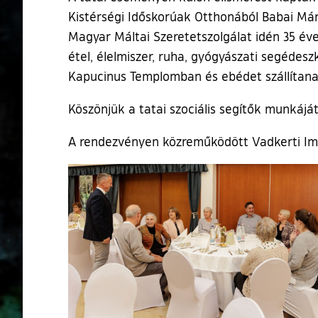
Kistérségi Időskorúak Otthonából Babai Már
Magyar Máltai Szeretetszolgálat idén 35 éves
étel, élelmiszer, ruha, gyógyászati segédesz
Kapucinus Templomban és ebédet szállítana
Köszönjük a tatai szociális segítők munkájá
A rendezvényen közreműködött Vadkerti Imr
Ugrás a galéria utánra