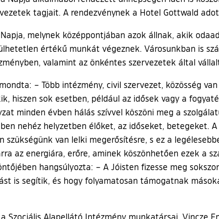
ervezetek tagjait. A rendezvénynek a Hotel Gottwald ado
Napja, melynek középpontjában azok állnak, akik odaadó
sülhetetlen értékű munkát végeznek. Városunkban is szá
ézményben, valamint az önkéntes szervezetek által vállal
ondta: – Több intézmény, civil szervezet, közösség va
k, hiszen sok esetben, például az idősek vagy a fogyaté
t minden évben hálás szívvel köszöni meg a szolgálatuka
ben nehéz helyzetben élőket, az időseket, betegeket. A
 szükségünk van lelki megerősítésre, s ez a legélesebbe
ni arra az energiára, erőre, aminek köszönhetően ezek a
zöntőjében hangsúlyozta: – A Jóisten fizesse meg soksz
mást is segítik, és hogy folyamatosan támogatnak máso
a Szociális Alapellátó Intézmény munkatársai, Vincze E