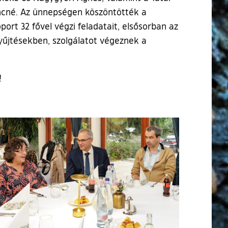
encné. Az ünnepségen köszöntötték a
ort 32 fővel végzi feladatait, elsősorban az
rgyűjtésekben, szolgálatot végeznek a
!