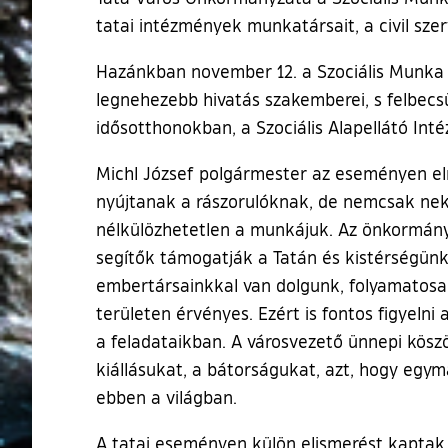
tatai intézmények munkatársait, a civil sz
Hazánkban november 12. a Szociális Munka 
legnehezebb hivatás szakemberei, s felbec
idősotthonokban, a Szociális Alapellátó Int
Michl József polgármester az eseményen elm
nyújtanak a rászorulóknak, de nemcsak neki
nélkülözhetetlen a munkájuk. Az önkormányza
segítők támogatják a Tatán és kistérségünk
embertársainkkal van dolgunk, folyamatosan
területen érvényes. Ezért is fontos figyel
a feladataikban. A városvezető ünnepi kös
kiállásukat, a bátorságukat, azt, hogy egy
ebben a világban.
A tatai eseményen külön elismerést kaptak 