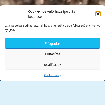
Cookie-hoz való hozzájárulás
kezelése
Ez a weboldal sütiket használ, hogy a lehető legjobb felhasználói élményt
nyújtsa.
Elfogadás
✕
Elutasítás
Beállítások
Cookie Policy
Tata Város Önkormányzata
2890 Tata, Kossuth tér 1.
Telefon:
+36 34 / 588 600
Fax:
+36 34 / 587 078