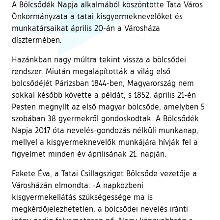
A Bölcsődék Napja alkalmából köszöntötte Tata Város
Önkormányzata a tatai kisgyermeknevelőket és
munkatársaikat április 20-án a Városháza
dísztermében.
Hazánkban nagy múltra tekint vissza a bölcsődei
rendszer. Miután megalapították a világ első
bölcsődéjét Párizsban 1844-ben, Magyarország nem
sokkal később követte a példát, s 1852. április 21-én
Pesten megnyílt az első magyar bölcsőde, amelyben 5
szobában 38 gyermekről gondoskodtak. A Bölcsődék
Napja 2017 óta nevelés-gondozás nélküli munkanap,
mellyel a kisgyermeknevelők munkájára hívják fel a
figyelmet minden év áprilisának 21. napján.
Fekete Éva, a Tatai Csillagsziget Bölcsőde vezetője a
Városházán elmondta: -A napközbeni
kisgyermekellátás szükségessége ma is
megkérdőjelezhetetlen, a bölcsődei nevelés iránti