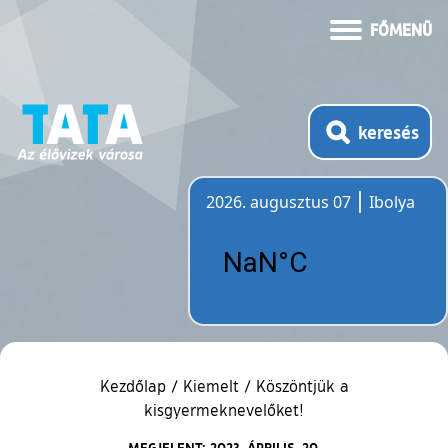
FŐMENÜ
keresés
2026. augusztus 07
Ibolya
Időjárás
Kezdőlap
/
Kiemelt
/
Köszöntjük a
kisgyermeknevelőket!
MEGJELENT: 2023. ÁPRILIS. 20.