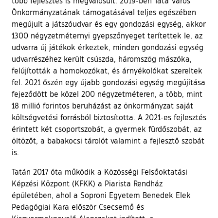
több fejlesztés is megvalósult. 2019-ben Tata Város
Önkormányzatának támogatásával teljes egészében
megújult a játszóudvar és egy gondozási egység, akkor
1300 négyzetméternyi gyepszőnyeget terítettek le, az
udvarra új játékok érkeztek, minden gondozási egység
udvarrészéhez került csúszda, háromszög mászóka,
felújították a homokozókat, és árnyékolókat szereltek
fel. 2021 őszén egy újabb gondozási egység megújítása
fejeződött be közel 200 négyzetméteren, a több, mint
18 millió forintos beruházást az önkormányzat saját
költségvetési forrásból biztosította. A 2021-es fejlesztés
érintett két csoportszobát, a gyermek fürdőszobát, az
öltözőt, a babakocsi tárolót valamint a fejlesztő szobát
is.
Tatán 2017 óta működik a Közösségi Felsőoktatási
Képzési Központ (KFKK) a Piarista Rendház
épületében, ahol a Soproni Egyetem Benedek Elek
Pedagógiai Kara először Csecsemő és