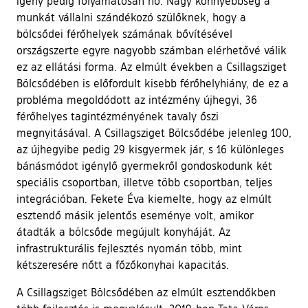
igény pedig folyamatosan nő. Nagy könnyebbség a
munkát vállalni szándékozó szülőknek, hogy a
bölcsődei férőhelyek számának bővítésével
országszerte egyre nagyobb számban elérhetővé válik
ez az ellátási forma. Az elmúlt években a Csillagsziget
Bölcsődében is előfordult kisebb férőhelyhiány, de ez a
probléma megoldódott az intézmény újhegyi, 36
férőhelyes tagintézményének tavaly őszi
megnyitásával. A Csillagsziget Bölcsődébe jelenleg 100,
az újhegyibe pedig 29 kisgyermek jár, s 16 különleges
bánásmódot igénylő gyermekről gondoskodunk két
speciális csoportban, illetve több csoportban, teljes
integrációban. Fekete Éva kiemelte, hogy az elmúlt
esztendő másik jelentős eseménye volt, amikor
átadták a bölcsőde megújult konyháját. Az
infrastrukturális fejlesztés nyomán több, mint
kétszeresére nőtt a főzőkonyhai kapacitás.
A Csillagsziget Bölcsődében az elmúlt esztendőkben