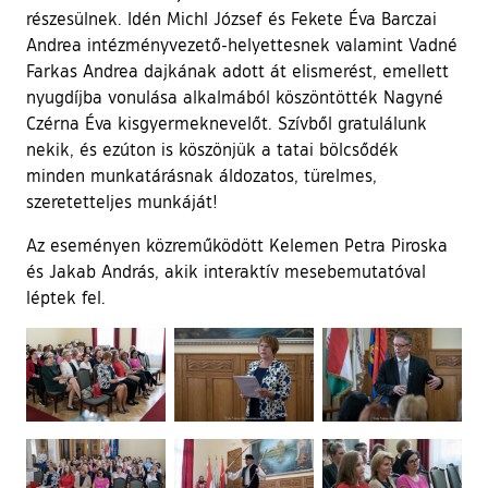
részesülnek. Idén Michl József és Fekete Éva Barczai
Andrea intézményvezető-helyettesnek valamint Vadné
Farkas Andrea dajkának adott át elismerést, emellett
nyugdíjba vonulása alkalmából köszöntötték Nagyné
Czérna Éva kisgyermeknevelőt. Szívből gratulálunk
nekik, és ezúton is köszönjük a tatai bölcsődék
minden munkatárásnak áldozatos, türelmes,
szeretetteljes munkáját!
Az eseményen közreműködött Kelemen Petra Piroska
és Jakab András, akik interaktív mesebemutatóval
léptek fel.
Ugrás a galéria utánra