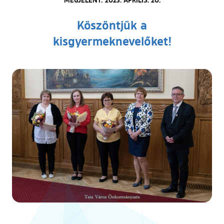
Köszöntjük a
kisgyermeknevelőket!