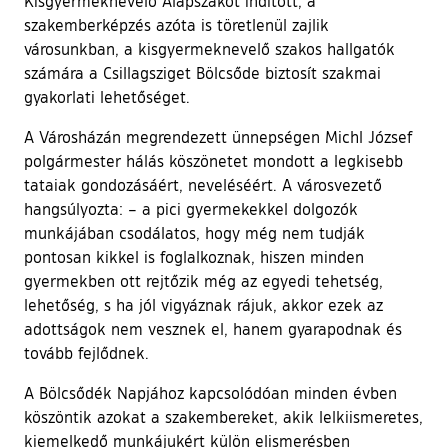
Kisgyermeknevelő Alapszakot indított, a
szakemberképzés azóta is töretlenül zajlik
városunkban, a kisgyermeknevelő szakos hallgatók
számára a Csillagsziget Bölcsőde biztosít szakmai
gyakorlati lehetőséget.
A Városházán megrendezett ünnepségen Michl József
polgármester hálás köszönetet mondott a legkisebb
tataiak gondozásáért, neveléséért. A városvezető
hangsúlyozta: – a pici gyermekekkel dolgozók
munkájában csodálatos, hogy még nem tudják
pontosan kikkel is foglalkoznak, hiszen minden
gyermekben ott rejtőzik még az egyedi tehetség,
lehetőség, s ha jól vigyáznak rájuk, akkor ezek az
adottságok nem vesznek el, hanem gyarapodnak és
tovább fejlődnek.
A Bölcsődék Napjához kapcsolódóan minden évben
köszöntik azokat a szakembereket, akik lelkiismeretes,
kiemelkedő munkájukért külön elismerésben