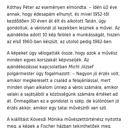
Kóthay Péter az eseményen elmondta: – Idén 40 éve
annak, hogy édesapám elhunyt, és mivel 1952-től
kezdődően 30 éven át élt és alkotott Tatán, úgy
gondoltuk, a városnál jó kezekben lesznek a művei. Az
ajándékba adott 10 kép felöleli a munkásságát, hiszen
az első 1960-ban készült, az utolsó pedig 1982-ben.
A képeket úgy válogatták össze, hogy azok a művész
minden egyes korszakát képviseljék. Az
ajándékozással kapcsolatban Michl József
polgármester úgy fogalmazott: – Nagyon jó érzés volt,
amikor megkeresett a család a felajánlással, mert
minden olyan alkalom ünnep a város számára, amikor
valaki a sajátjából a közösségünk számára értéket ad
át. Önmagában ez a gondolat is szép, de különösen jó
érzés akkor, amikor egy tatai művészről van szó.
A kiállítást Kövesdi Mónika művészettörténész nyitotta
meg, a képek a Fischer házban tekinthetőek meg.