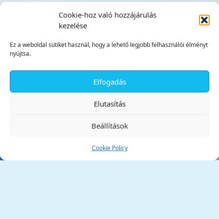
Cookie-hoz való hozzájárulás
kezelése
Ez a weboldal sütiket használ, hogy a lehető legjobb felhasználói élményt
nyújtsa.
Elfogadás
✕
Elutasítás
Beállítások
Cookie Policy
Tata Város Önkormányzata
2890 Tata, Kossuth tér 1.
Telefon:
+36 34 / 588 600
Fax:
+36 34 / 587 078
Email:
ph@tata.hu