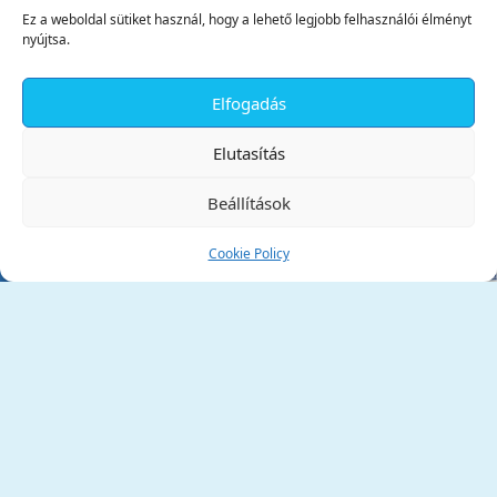
Ez a weboldal sütiket használ, hogy a lehető legjobb felhasználói élményt
nyújtsa.
Elfogadás
✕
Elutasítás
Beállítások
Cookie Policy
Tata Város Önkormányzata
2890 Tata, Kossuth tér 1.
Telefon:
+36 34 / 588 600
Fax:
+36 34 / 587 078
Email:
ph@tata.hu
(külső hivatkozás)
Archívum
Díjaink
Adatvédelmi nyilatkozat