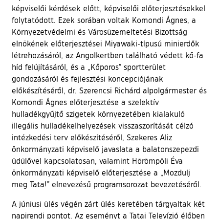
képviselői kérdések előtt, képviselői előterjesztésekkel
folytatódott. Ezek sorában voltak Komondi Ágnes, a
Környezetvédelmi és Városüzemeltetési Bizottság
elnökének előterjesztései Miyawaki-típusú minierdők
létrehozásáról, az Angolkertben található védett kő-fa
híd felújításáról, és a „Kőporos” sportterület
gondozásáról és fejlesztési koncepciójának
előkészítéséről, dr. Szerencsi Richárd alpolgármester és
Komondi Ágnes előterjesztése a szelektív
hulladékgyűjtő szigetek környezetében kialakuló
illegális hulladékelhelyezések visszaszorítását célzó
intézkedési terv előkészítéséről, Szekeres Aliz
önkormányzati képviselő javaslata a balatonszepezdi
üdülővel kapcsolatosan, valamint Hörömpöli Éva
önkormányzati képviselő előterjesztése a „Mozdulj
meg Tata!” elnevezésű programsorozat bevezetéséről.
A júniusi ülés végén zárt ülés keretében tárgyaltak két
napirendi pontot. Az eseményt a Tatai Televízió élőben