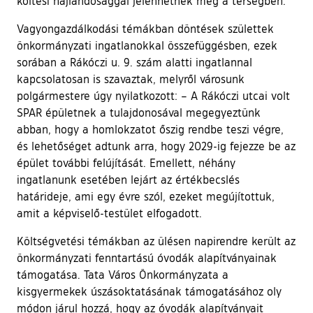
költési hajlandósággal jelenhetnek meg a térségben.
Vagyongazdálkodási témákban döntések születtek
önkormányzati ingatlanokkal összefüggésben, ezek
sorában a Rákóczi u. 9. szám alatti ingatlannal
kapcsolatosan is szavaztak, melyről városunk
polgármestere úgy nyilatkozott: – A Rákóczi utcai volt
SPAR épületnek a tulajdonosával megegyeztünk
abban, hogy a homlokzatot őszig rendbe teszi végre,
és lehetőséget adtunk arra, hogy 2029-ig fejezze be az
épület további felújítását. Emellett, néhány
ingatlanunk esetében lejárt az értékbecslés
határideje, ami egy évre szól, ezeket megújítottuk,
amit a képviselő-testület elfogadott.
Költségvetési témákban az ülésen napirendre került az
önkormányzati fenntartású óvodák alapítványainak
támogatása. Tata Város Önkormányzata a
kisgyermekek úszásoktatásának támogatásához oly
módon járul hozzá, hogy az óvodák alapítványait