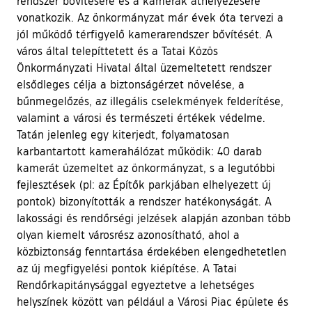
rendszer bővítésére és a kamerák áthelyezésére
vonatkozik. Az önkormányzat már évek óta tervezi a
jól működő térfigyelő kamerarendszer bővítését. A
város által telepíttetett és a Tatai Közös
Önkormányzati Hivatal által üzemeltetett rendszer
elsődleges célja a biztonságérzet növelése, a
bűnmegelőzés, az illegális cselekmények felderítése,
valamint a városi és természeti értékek védelme.
Tatán jelenleg egy kiterjedt, folyamatosan
karbantartott kamerahálózat működik: 40 darab
kamerát üzemeltet az önkormányzat, s a legutóbbi
fejlesztések (pl: az Építők parkjában elhelyezett új
pontok) bizonyították a rendszer hatékonyságát. A
lakossági és rendőrségi jelzések alapján azonban több
olyan kiemelt városrész azonosítható, ahol a
közbiztonság fenntartása érdekében elengedhetetlen
az új megfigyelési pontok kiépítése. A Tatai
Rendőrkapitánysággal egyeztetve a lehetséges
helyszínek között van például a Városi Piac épülete és