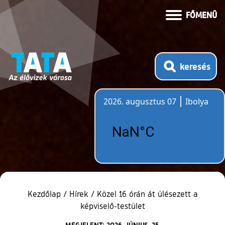
FŐMENÜ
keresés
2026. augusztus 07
Ibolya
Időjárás
Kezdőlap
/
Hírek
/
Közel 16 órán át ülésezett a
képviselő-testület
MEGJELENT: 2026. JÚNIUS. 25.