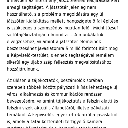
amelyben az intézmény játszóterének felújítására kért
anyagi segítséget. A játszótér jelenleg nem
használható, s a probléma megoldására egy új
játszótér kialakítása mellett hangszigetelő fal építése
is szükséges a szomszédos ingatlan felől. Michl József
sajtótájékoztatóján elmondta: – A munkálatok
elvégzéséhez, valamint a játszótér elemeinek
beszerzéséhez javaslatomra 5 millió forintot ítélt meg
a Képviselő-testület, s ennek segítségével remélem
sikerül egy újabb szép fejlesztés megvalósításához
hozzájárulnunk.
Az ülésen a tájékoztatók, beszámolók sorában
szerepelt többek között pályázati kiírás lehetősége új
városi alkalmazás és kommunikációs rendszer
bevezetésére, valamint tájékoztatás a felszín alatti és
felszíni vizek aktuális állapotáról, illetve pályázati
témákról. A képviselők egyeztettek arról a javaslatról
is, amely a tatai közterületi térfigyelő kamera-