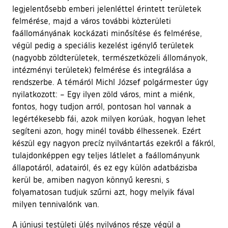
legjelentősebb emberi jelenléttel érintett területek
felmérése, majd a város további közterületi
faállományának kockázati minősítése és felmérése,
végül pedig a speciális kezelést igénylő területek
(nagyobb zöldterületek, természetközeli állományok,
intézményi területek) felmérése és integrálása a
rendszerbe. A témáról Michl József polgármester úgy
nyilatkozott: – Egy ilyen zöld város, mint a miénk,
fontos, hogy tudjon arról, pontosan hol vannak a
legértékesebb fái, azok milyen korúak, hogyan lehet
segíteni azon, hogy minél tovább élhessenek. Ezért
készül egy nagyon precíz nyilvántartás ezekről a fákról,
tulajdonképpen egy teljes látlelet a faállományunk
állapotáról, adatairól, és ez egy külön adatbázisba
kerül be, amiben nagyon könnyű keresni, s
folyamatosan tudjuk szűrni azt, hogy melyik fával
milyen tennivalónk van.
A júniusi testületi ülés nyilvános része végül a