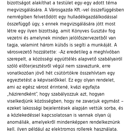
bizottságot alakíthat a testület egy-egy adott téma
megvizsgálására. A Városgazda Kft.-vel összefüggésben
nemrégiben felvetődött egy hulladékgazdálkodással
összefüggő ügy, s ennek megvizsgálására jött most
létre egy ilyen bizottság, amit Könyves Gusztáv fog
vezetni és amelynek minden jelölőszervezetből van
tagja, valamint három külsős is segíti a munkáját. A
városvezető hozzátette: -Az eredetileg a meghívóban
szerepelt, a közösségi együttélés alapvető szabályairól
szóló előterjesztésről végül nem szavaztunk, erre
vonatkozóan jövő hét csütörtökre összehívtam egy
egyeztetést a képviselőkkel. Ez egy olyan rendelet,
ami az egész várost érintené, kvázi egyfajta
„házirendként”, hogy szabályozzuk azt, hogyan
viselkedjünk közösségben, hogy ne zavarjuk egymást –
ezeket lakossági bejelentések alapján vettük sorba, és
a közlekedéssel kapcsolatosan is vannak olyan új
anomáliák, amelyekről mindenképpen rendelkeznünk
kell, ilyen például az elektromos rollerek használata.