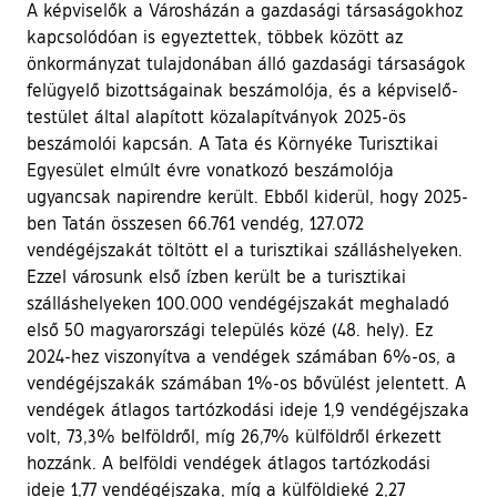
A képviselők a Városházán a gazdasági társaságokhoz
kapcsolódóan is egyeztettek, többek között az
önkormányzat tulajdonában álló gazdasági társaságok
felügyelő bizottságainak beszámolója, és a képviselő-
testület által alapított közalapítványok 2025-ös
beszámolói kapcsán. A Tata és Környéke Turisztikai
Egyesület elmúlt évre vonatkozó beszámolója
ugyancsak napirendre került. Ebből kiderül, hogy 2025-
ben Tatán összesen 66.761 vendég, 127.072
vendégéjszakát töltött el a turisztikai szálláshelyeken.
Ezzel városunk első ízben került be a turisztikai
szálláshelyeken 100.000 vendégéjszakát meghaladó
első 50 magyarországi település közé (48. hely). Ez
2024-hez viszonyítva a vendégek számában 6%-os, a
vendégéjszakák számában 1%-os bővülést jelentett. A
vendégek átlagos tartózkodási ideje 1,9 vendégéjszaka
volt, 73,3% belföldről, míg 26,7% külföldről érkezett
hozzánk. A belföldi vendégek átlagos tartózkodási
ideje 1,77 vendégéjszaka, míg a külföldieké 2,27