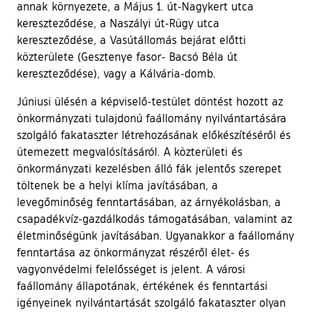
annak környezete, a Május 1. út-Nagykert utca
kereszteződése, a Naszályi út-Rügy utca
kereszteződése, a Vasútállomás bejárat előtti
közterülete (Gesztenye fasor- Bacsó Béla út
kereszteződése), vagy a Kálvária-domb.
Júniusi ülésén a képviselő-testület döntést hozott az
önkormányzati tulajdonú faállomány nyilvántartására
szolgáló fakataszter létrehozásának előkészítéséről és
ütemezett megvalósításáról. A közterületi és
önkormányzati kezelésben álló fák jelentős szerepet
töltenek be a helyi klíma javításában, a
levegőminőség fenntartásában, az árnyékolásban, a
csapadékvíz-gazdálkodás támogatásában, valamint az
életminőségünk javításában. Ugyanakkor a faállomány
fenntartása az önkormányzat részéről élet- és
vagyonvédelmi felelősséget is jelent. A városi
faállomány állapotának, értékének és fenntartási
igényeinek nyilvántartását szolgáló fakataszter olyan