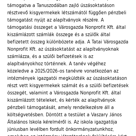
támogatva a Tanuszodában zajló úszásoktatáson
résztvevő kisgyermekek létszámától függően pénzbeli
támogatást nyújt az alapítványok részére. A
támogatási összeget a Városgazda Nonprofit Kft. által
kiszámlázott számlák összege és a szülők által
befizetett összeg különbözete adja. A Tatai Városgazda
Nonprofit Kft. az úszásoktatást az alapítványoknak
számlázza, és a szülői befizetések is az
alapítványokhoz történnek. A tanév végéhez
közeledve a 2025/2026-os tanévre vonatkozóan az
intézmények igazgatói megküldték az úszásoktatáson
részt vett kisgyermekek számát és a szülői befizetések
összegét, valamint a Városgazda Nonprofit Kft. által
kiszámlázott tételeket, és kérték az alapítványok
pénzbeli támogatását, amely rendelkezésre áll a
költségvetésben. Döntött a testület a Vaszary János
Általános Iskola kérelméről is. Az iskola igazgatója
júniusban levélben fordult önkormányzatunkhoz,