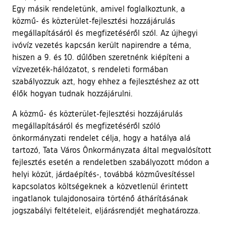
Egy másik rendeletünk, amivel foglalkoztunk, a
közmű- és közterület-fejlesztési hozzájárulás
megállapításáról és megfizetéséről szól. Az újhegyi
ivóvíz vezetés kapcsán került napirendre a téma,
hiszen a 9. és 10. dűlőben szeretnénk kiépíteni a
vízvezeték-hálózatot, s rendeleti formában
szabályozzuk azt, hogy ehhez a fejlesztéshez az ott
élők hogyan tudnak hozzájárulni.
A közmű- és közterület-fejlesztési hozzájárulás
megállapításáról és megfizetéséről szóló
önkormányzati rendelet célja, hogy a hatálya alá
tartozó, Tata Város Önkormányzata által megvalósított
fejlesztés esetén a rendeletben szabályozott módon a
helyi közút, járdaépítés-, továbbá közművesítéssel
kapcsolatos költségeknek a közvetlenül érintett
ingatlanok tulajdonosaira történő áthárításának
jogszabályi feltételeit, eljárásrendjét meghatározza.