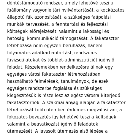
döntéstámogató rendszer, amely lehetővé teszi a
faállomány vagyonleltári nyilvántartását, a kockázatos
állapotú fák azonosítását, a szükséges faápolási
munkák tervezését, a fenntartási és fejlesztési
költségek előrejelzését, valamint a lakossági és
hatósági kommunikáció támogatását. A fakataszter
létrehozása nem egyszeri beruházás, hanem
folyamatos adatkarbantartást, rendszeres
favizsgálatokat és többlet-adminisztrációt igénylő
feladat. Részelemekben rendelkezésre állnak egy
egységes városi fakataszter létrehozásában
használható felmérések, tanulmányok, de ezek
egységes rendszerbe foglalása és szükséges
kiegészítésük is része lesz az egész városra kiterjedő
fakataszternek. A szakmai anyag alapján a fakataszter
létrehozását több ütemben érdemes megvalósítani, a
fokozatos bevezetés így lehetővé teszi a költségek,
valamint a beavatkozást igénylő feladatok
ütemezését. A javasolt ütemezés első lépése a