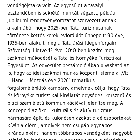
vendégéjszaka volt. Az egyesület a tavalyi
esztendőben is sokrétű munkát végzett, például
jubileumi rendezvénysorozatot szervezett annak
alkalmából, hogy 2025-ben Tata turizmusának
története kettős kerek évfordulót ünnepelt: 90 éve,
1935-ben alakult meg a Tatajárási Idegenforgalmi
Szövetség, illetve 15 éve, 2010-ben kezdte meg
szakmai működését a Tata és Környéke Turisztikai
Egyesület. Az egyesület beszámolójában olvasható az
is, hogy az idei szakmai munka központi eleme a „Víz
– Hang – Mozgás éve 2026” tematikus
forgalomélénkítő kampány, amelynek célja, hogy Tata
és környéke turisztikai kínálatát egységes, korszerű és
piaci szemléletű kommunikációval jelenítse meg. A
koncepció az öko-, kulturális és aktív turizmus
hármasára épít, és különösen azokat a célcsoportokat
kívánja elérni, amelyek nem csupán egynapos
kirándulóként, hanem többnapos vendégként, nagyobb