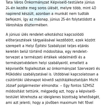
Tata Város Önkormányzat Képviselő-testülete június
24-én kezdte meg soros ülését, melyre több, mint 40
napirend készült, azonban a munkát nem tudták
befejezni, így az másnap, június 25-én folytatódott a
Városháza dísztermében.
A júniusi ülés rendelet-alkotáshoz kapcsolódó
előterjesztések tárgyalásával kezdődött, ezek között
szerepelt a Helyi Építési Szabályzat teljes eljárás
keretén belül történő módosítása, egy rendelet-
tervezet a természeti értékek védelméről és a
természetvédelem helyi szabályairól, emellett a
képviselők foglalkoztak az önkormányzat Szervezeti és
Működési szabályzatával is. Utóbbival kapcsolatosan a
csütörtöki ülésnapot követő sajtótájékoztatóján Michl
József polgármester elmondta: – Egy fontos SZMSZ
módosítást tettünk, mégpedig azt, hogy a képviselő-
testület létrehozta az ideiglenes bizottság lehetőségét,
ami azt jelenti, hogy a jövőben maximum hét fővel