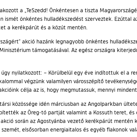
tlakozott a „TeSzedd! Önkéntesen a tiszta Magyarország
n ismét önkéntes hulladékszedést szerveztek. Ezúttal az 
et a kerékpárút és a közút mentén.
rszágért” akció hazánk legnagyobb önkéntes hulladéksz
Minisztérium támogatásával. Az egész országra kiterjed
 úgy nyilatkozott: – Körülbelül egy éve indítottuk el a 
kalommal végzünk valamilyen városszépítő tevékenységet
akcióink célja az is, hogy megmutassuk, mennyi mindent
ársi közössége idén márciusban az Angolparkban ültetet
ítették az Öreg-tó partját valamint a Kossuth teret, és 
!” akció során az Agostyánba vezető kerékpárút mentén k
t szemét, elsősorban energiaitalos és egyéb flakonok va