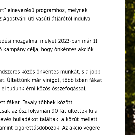
ért” elnevezésű programhoz, melynek
Agostyáni úti vasúti átjárótól indulva
edési mozgalma, melyet 2023-ban már 11.
ő kampány célja, hogy önkéntes akciók
rendszeres közös önkéntes munkát, s a jobb
. Ültettünk már virágot, több ízben fákat
 el tudunk érni közös összefogással.
t fákat. Tavaly többek között
csak az ősz folyamán 90 fát ültettek ki a
evés hulladékot találtak, a közút mellett
lamint cigarettásdobozok. Az akció végére