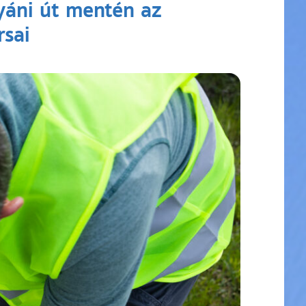
yáni út mentén az
sai