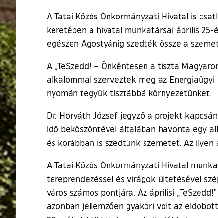
A Tatai Közös Önkormányzati Hivatal is csa
keretében a hivatal munkatársai április 25-é
egészen Agostyánig szedték össze a szemet
A „TeSzedd! – Önkéntesen a tiszta Magyaro
alkalommal szerveztek meg az Energiaügyi 
nyomán tegyük tisztábbá környezetünket.
Dr. Horváth József jegyző a projekt kapcsán
idő beköszöntével általában havonta egy al
és korábban is szedtünk szemetet. Az ilyen 
A Tatai Közös Önkormányzati Hivatal munkat
tereprendezéssel és virágok ültetésével szép
város számos pontjára. Az áprilisi „TeSzedd
azonban jellemzően gyakori volt az eldobot