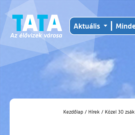
Aktuális
Mind
Kezdőlap
/
Hírek
/
Közel 30 zsá