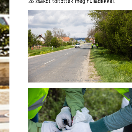
28 zsákot töltöttek meg hulladékkal.
Ugrás a galéria utánra