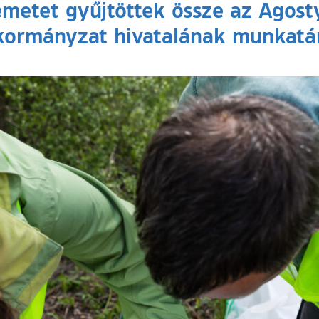
emetet gyűjtöttek össze az Agost
kormányzat hivatalának munkatár