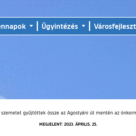
ennapok
Ügyintézés
Városfejlesz
k szemetet gyűjtöttek össze az Agostyáni út mentén az önkor
MEGJELENT: 2023. ÁPRILIS. 25.