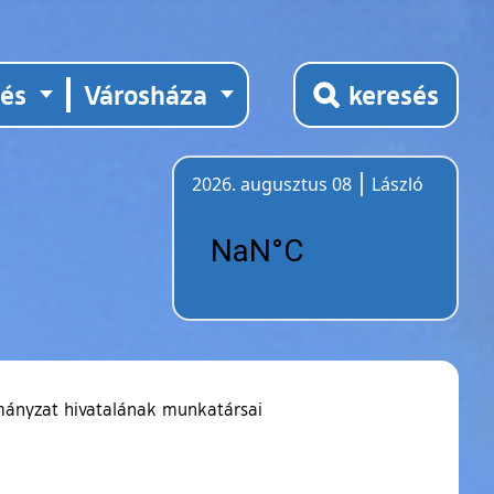
tés
Városháza
keresés
2026. augusztus 08
László
Időjárás
mányzat hivatalának munkatársai