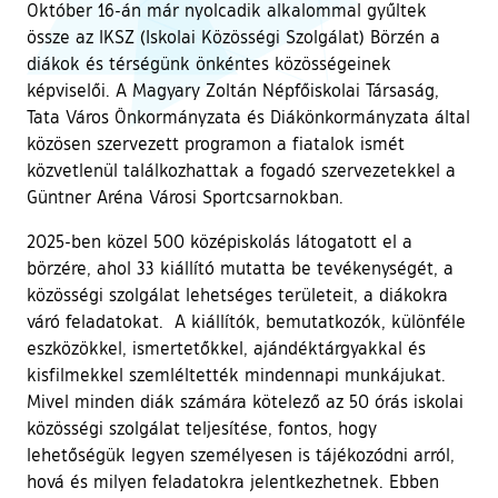
Október 16-án már nyolcadik alkalommal gyűltek
össze az IKSZ (Iskolai Közösségi Szolgálat) Börzén a
diákok és térségünk önkéntes közösségeinek
képviselői. A Magyary Zoltán Népfőiskolai Társaság,
Tata Város Önkormányzata és Diákönkormányzata által
közösen szervezett programon a fiatalok ismét
közvetlenül találkozhattak a fogadó szervezetekkel a
Güntner Aréna Városi Sportcsarnokban.
2025-ben közel 500 középiskolás látogatott el a
börzére, ahol 33 kiállító mutatta be tevékenységét, a
közösségi szolgálat lehetséges területeit, a diákokra
váró feladatokat. A kiállítók, bemutatkozók, különféle
eszközökkel, ismertetőkkel, ajándéktárgyakkal és
kisfilmekkel szemléltették mindennapi munkájukat.
Mivel minden diák számára kötelező az 50 órás iskolai
közösségi szolgálat teljesítése, fontos, hogy
lehetőségük legyen személyesen is tájékozódni arról,
hová és milyen feladatokra jelentkezhetnek. Ebben