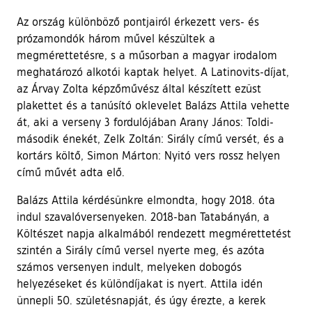
Az ország különböző pontjairól érkezett vers- és
prózamondók három művel készültek a
megmérettetésre, s a műsorban a magyar irodalom
meghatározó alkotói kaptak helyet. A Latinovits-díjat,
az Árvay Zolta képzőművész által készített ezüst
plakettet és a tanúsító oklevelet Balázs Attila vehette
át, aki a verseny 3 fordulójában Arany János: Toldi-
második énekét, Zelk Zoltán: Sirály című versét, és a
kortárs költő, Simon Márton: Nyitó vers rossz helyen
című művét adta elő.
Balázs Attila kérdésünkre elmondta, hogy 2018. óta
indul szavalóversenyeken. 2018-ban Tatabányán, a
Költészet napja alkalmából rendezett megmérettetést
szintén a Sirály című versel nyerte meg, és azóta
számos versenyen indult, melyeken dobogós
helyezéseket és különdíjakat is nyert. Attila idén
ünnepli 50. születésnapját, és úgy érezte, a kerek