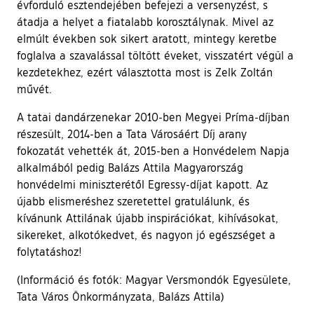
évforduló esztendejében befejezi a versenyzést, s
átadja a helyet a fiatalabb korosztálynak. Mivel az
elmúlt években sok sikert aratott, mintegy keretbe
foglalva a szavalással töltött éveket, visszatért végül a
kezdetekhez, ezért választotta most is Zelk Zoltán
művét.
A tatai dandárzenekar 2010-ben Megyei Príma-díjban
részesült, 2014-ben a Tata Városáért Díj arany
fokozatát vehették át, 2015-ben a Honvédelem Napja
alkalmából pedig Balázs Attila Magyarország
honvédelmi miniszterétől Egressy-díjat kapott. Az
újabb elismeréshez szeretettel gratulálunk, és
kívánunk Attilának újabb inspirációkat, kihívásokat,
sikereket, alkotókedvet, és nagyon jó egészséget a
folytatáshoz!
(Információ és fotók: Magyar Versmondók Egyesülete,
Tata Város Önkormányzata, Balázs Attila)