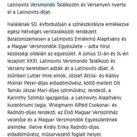
Latinovits Versmondó Találkozón és Versenyen nyerte
el a Latinovits-díjat.
Halálának 50. évfordulóján a színészkirályra emlékezve
egész hétvégés verstalálkozót rendezett
Balatonszemesen a Latinovits Emlékmű Alapítvány és
a Magyar Versmondók Egyesülete – adta hírül
közösségi oldalán az egyesület. A június 13-án és 14-én
lezajlott XXXI. Latinovits Versmondó Találkozó és
Verseny keretében adták át a Latinovits-díjat. A
zsűriben Lutter Imre elnök, József Attila- és Kálloy
Molnár Péter-díjas előadóművész, költő mellett Olt
Tamás Jászai Mari-díjas színművész, rendező, a
Karinthy Színház igazgatója, a Latinovits Alapítvány
kuratóriumi tagja, Wiegmann Alfréd Csokonai- és
Radnóti-díjas rendező, az Első Magyar Versszínház
vezetője és a Magyar Versmondók Egyesületének
alelnöke, illetve Király Erika Radnóti-díjas
előadóművész, műsorvezető foglalt helyet.