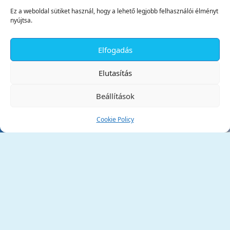
Ez a weboldal sütiket használ, hogy a lehető legjobb felhasználói élményt
nyújtsa.
Elfogadás
✕
Elutasítás
Beállítások
Cookie Policy
Tata Város Önkormányzata
2890 Tata, Kossuth tér 1.
Telefon:
+36 34 / 588 600
Fax:
+36 34 / 587 078
Email:
ph@tata.hu
(külső hivatkozás)
Archívum
Díjaink
Adatvédelmi nyilatkozat