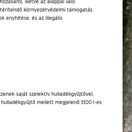
zásáról, illetve az alappal való
m térítendő környezetvédelmi támogatás
 enyhítése, és az illegális
enek saját szelektív hulladékgyűjtővel,
 hulladékgyűjtő mellett megjelenő 1100 l-es