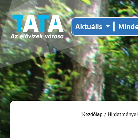
Aktuális
Mind
Kezdőlap
/
Hirdetmények