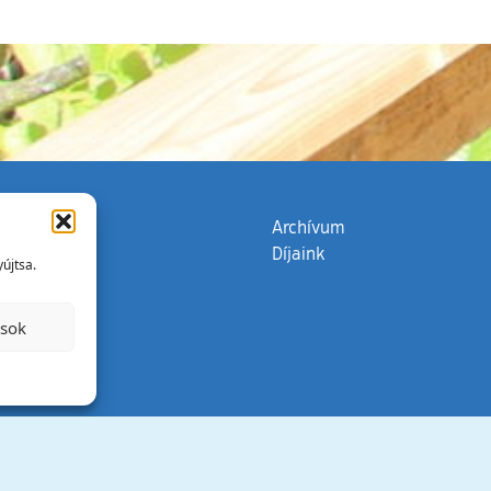
zata
(külső hivatkozás)
Archívum
Díjaink
újtsa.
ások
Minden jog 