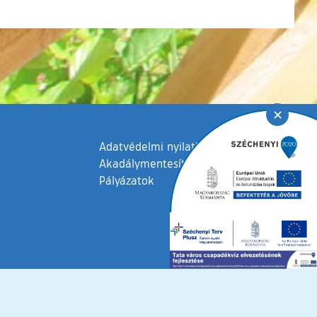
✕
Adatvédelmi nyilatkozat
Akadálymentesítési nyilatkozat
Pályázatok
fenntartva © 2006 – 2026 Tata Város