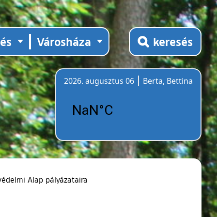
tés
Városháza
keresés
2026. augusztus 06
Berta, Bettina
Időjárás
védelmi Alap pályázataira