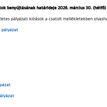
ok benyújtásának határideje 2026. március 30. (hétfő)
zletes pályázati kiírások a csatolt mellékletekben olvash
 pályázat
lyázat
pályázat