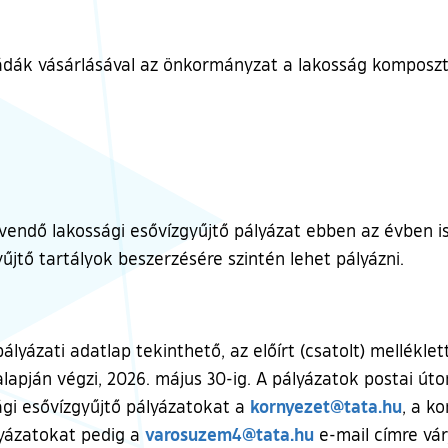
ádák vásárlásával az önkormányzat a lakosság komposztá
ndő lakossági esővízgyűjtő pályázat ebben az évben is 
yűjtő tartályok beszerzésére szintén lehet pályázni.
lyázati adatlap tekinthető, az előírt (csatolt) melléklett
 alapján végzi, 2026. május 30-ig. A pályázatok postai ú
kornyezet@tata.hu
sági esővízgyűjtő pályázatokat a
, a k
varosuzem4@tata.hu
yázatokat pedig a
e-mail címre vár