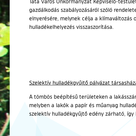
Tata Város Önkormányzat Képviselő-testületé
gazdálkodás szabályozásáról szóló rendelet
elnyerésére, melynek célja a klímaváltozás 
hulladékelhelyezés visszaszorítása.
Szelektív hulladékgyűjtő pályázat társashá
A tömbös beépítésű területeken a lakásszám
melyben a lakók a papír és műanyag hulladék
szelektív hulladékgyűjtő edény zárható, így 