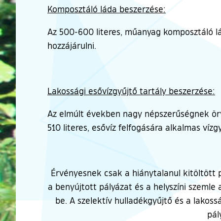
Komposztáló láda beszerzése:
Az 500-600 literes, műanyag komposztáló l
hozzájárulni.
Lakossági esővízgyűjtő tartály beszerzése:
Az elmúlt években nagy népszerűségnek örve
510 literes, esővíz felfogására alkalmas vízg
Érvényesnek csak a hiánytalanul kitöltött pá
a benyújtott pályázat és a helyszíni szemle
be. A szelektív hulladékgyűjtő és a lakos
pál