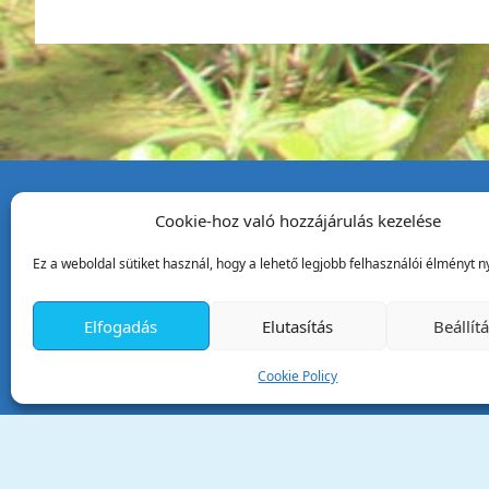
Cookie-hoz való hozzájárulás kezelése
Tata Város Önkormány
Ez a weboldal sütiket használ, hogy a lehető legjobb felhasználói élményt ny
2890 Tata, Kossuth tér 1.
Telefon:
+36 34 / 588 600
Elfogadás
Elutasítás
Beállít
Fax:
+36 34 / 587 078
Email:
ph@tata.hu
Cookie Policy
(külső hivatkozás)