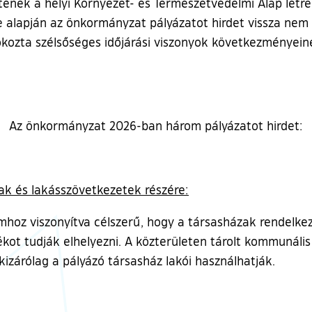
nek a helyi Környezet- és Természetvédelmi Alap létreho
e alapján az önkormányzat pályázatot hirdet vissza ne
okozta szélsőséges időjárási viszonyok következményeinek
Az önkormányzat 2026-ban három pályázatot hirdet:
zak és lakásszövetkezetek részére:
hoz viszonyítva célszerű, hogy a társasházak rendelkezz
ot tudják elhelyezni. A közterületen tárolt kommunális
kizárólag a pályázó társasház lakói használhatják.