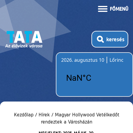
FŐMENÜ
keresés
2026. augusztus 10
Lőrinc
Időjárás
Kezdőlap
/
Hírek
/
Magyar Hollywood Vetélkedőt
rendeztek a Városházán
MEGJELENT: 2025. MÁJUS. 20.