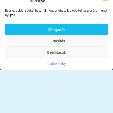
kezelése
Ez a weboldal sütiket használ, hogy a lehető legjobb felhasználói élményt
nyújtsa.
Elfogadás
✕
Elutasítás
Beállítások
Cookie Policy
Tata Város Önkormányzata
2890 Tata, Kossuth tér 1.
Telefon:
+36 34 / 588 600
Fax:
+36 34 / 587 078
Email:
ph@tata.hu
(külső hivatkozás)
Archívum
Díjaink