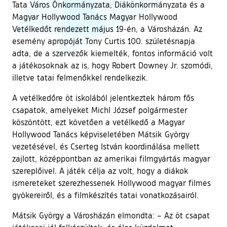
Tata Város Önkormányzata, Diákönkormányzata és a
Magyar Hollywood Tanács Magyar Hollywood
Vetélkedőt rendezett május 19-én, a Városházán. Az
esemény apropóját Tony Curtis 100. születésnapja
adta, de a szervezők kiemelték, fontos információ volt
a játékosoknak az is, hogy Robert Downey Jr. szomódi,
illetve tatai felmenőkkel rendelkezik.
A vetélkedőre öt iskolából jelentkeztek három fős
csapatok, amelyeket Michl József polgármester
köszöntött, ezt követően a vetélkedő a Magyar
Hollywood Tanács képviseletében Mátsik György
vezetésével, és Cserteg István koordinálása mellett
zajlott, középpontban az amerikai filmgyártás magyar
szereplőivel. A játék célja az volt, hogy a diákok
ismereteket szerezhessenek Hollywood magyar filmes
gyökereiről, és a filmkészítés tatai vonatkozásairól.
Mátsik György a Városházán elmondta: – Az öt csapat