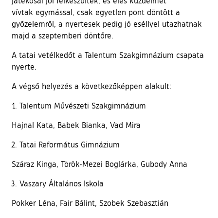
játékosai jól felkészültek, és éles küzdelmet
vívtak egymással, csak egyetlen pont döntött a
győzelemről, a nyertesek pedig jó eséllyel utazhatnak
majd a szeptemberi döntőre.
A tatai vetélkedőt a Talentum Szakgimnázium csapata
nyerte.
A végső helyezés a következőképpen alakult:
Talentum Művészeti Szakgimnázium
Hajnal Kata, Babek Bianka, Vad Mira
Tatai Református Gimnázium
Száraz Kinga, Török-Mezei Boglárka, Gubody Anna
Vaszary Általános Iskola
Pokker Léna, Fair Bálint, Szobek Szebasztián