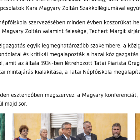
solatok Kara Magyary Zoltán Szakkollégiumával együtt
épfőiskola szervezésében minden évben koszorúkat hely
 Magyary Zoltán valamint felesége, Techert Margit sírján
özigazgatás egyik legmeghatározóbb szakembere, a köz
gondolatai és kritikái megalapozták a hazai közigazgatá
 amit az általa 1934-ben létrehozott Tatai Piarista Öreg
i mintajárás kialakítása, a Tatai Népfőiskola megalapítá
nden esztendőben megszervezi a Magyary konferenciát, 
l majd sor.