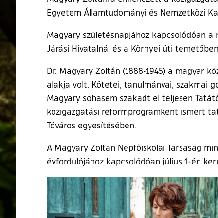
Egyetem Államtudományi és Nemzetközi Kapc
Magyary születésnapjához kapcsolódóan a n
Járási Hivatalnál és a Környei úti temetőben
Dr. Magyary Zoltán (1888-1945) a magyar k
alakja volt. Kötetei, tanulmányai, szakmai 
Magyary sohasem szakadt el teljesen Tatától,
közigazgatási reformprogramként ismert tata
Tóváros egyesítésében.
A Magyary Zoltán Népfőiskolai Társaság mi
évfordulójához kapcsolódóan július 1-én kerü
Ugrás a galéria utánra