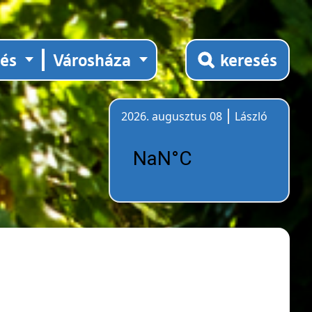
tés
Városháza
keresés
2026. augusztus 08
László
Időjárás