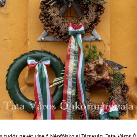
 tudós nevét viselő Népfőiskolai Társaság, Tata Város 