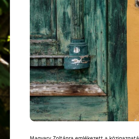
Magyary Zoltánra emlékezett a közigazgatás