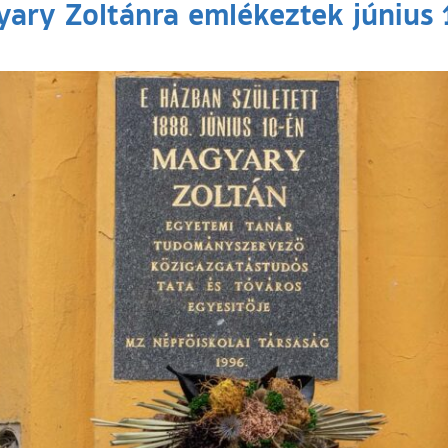
ary Zoltánra emlékeztek június 