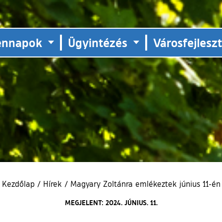
ennapok
Ügyintézés
Városfejlesz
Kezdőlap
/
Hírek
/
Magyary Zoltánra emlékeztek június 11-én
MEGJELENT: 2024. JÚNIUS. 11.