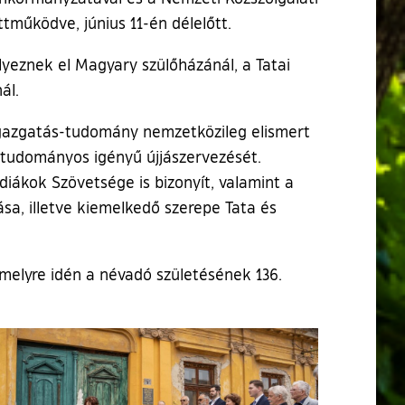
működve, június 11-én délelőtt.
eznek el Magyary szülőházánál, a Tatai
ál.
igazgatás-tudomány nemzetközileg elismert
s tudományos igényű újjászervezését.
diákok Szövetsége is bizonyít, valamint a
sa, illetve kiemelkedő szerepe Tata és
melyre idén a névadó születésének 136.