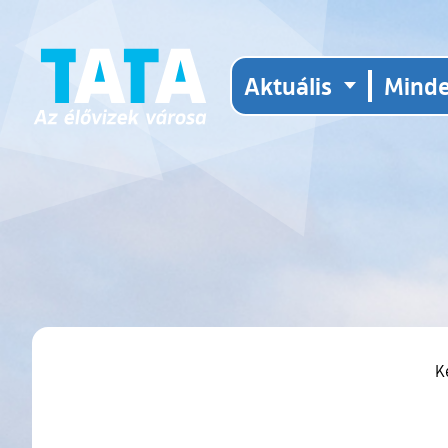
Aktuális
Mind
K