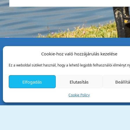
Cookie-hoz való hozzájárulás kezelése
Tata Város Önkormány
Ez a weboldal sütiket használ, hogy a lehető legjobb felhasználói élményt ny
2890 Tata, Kossuth tér 1.
Telefon:
+36 34 / 588 600
Elfogadás
Elutasítás
Beállít
Fax:
+36 34 / 587 078
Email:
ph@tata.hu
Cookie Policy
(külső hivatkozás)