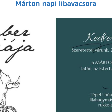
Márton napi libavacsora