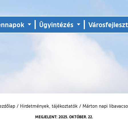
ennapok
Ügyintézés
Városfejlesz
ezdőlap
/
Hirdetmények, tájékoztatók
/
Márton napi libavacso
MEGJELENT: 2025. OKTÓBER. 22.