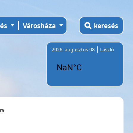
tés
Városháza
keresés
2026. augusztus 08
László
Időjárás
ra