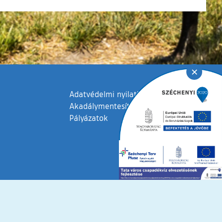
✕
Adatvédelmi nyilatkozat
Akadálymentesítési nyilatkozat
Pályázatok
fenntartva © 2006 – 2026 Tata Város