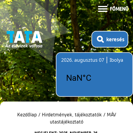
FŐMENÜ
keresés
2026. augusztus 07
Ibolya
Időjárás
Kezdőlap
/
Hirdetmények, tájékoztatók
/
MÁV
utastájékoztató
MEGJELENT: 2025. NOVEMBER. 26.