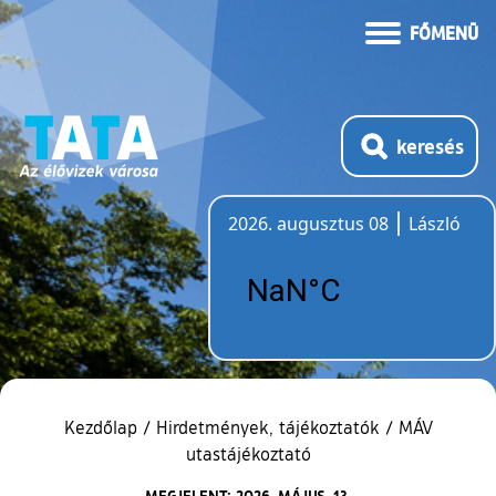
FŐMENÜ
keresés
2026. augusztus 08
László
Időjárás
Kezdőlap
/
Hirdetmények, tájékoztatók
/
MÁV
utastájékoztató
MEGJELENT: 2026. MÁJUS. 13.