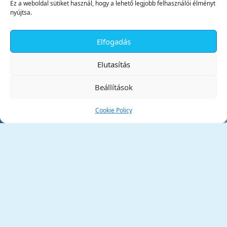
Ez a weboldal sütiket használ, hogy a lehető legjobb felhasználói élményt
nyújtsa.
Elfogadás
✕
Elutasítás
Beállítások
Cookie Policy
Tata Város Önkormányzata
2890 Tata, Kossuth tér 1.
Telefon:
+36 34 / 588 600
Fax:
+36 34 / 587 078
Email:
ph@tata.hu
(külső hivatkozás)
Archívum
Díjaink
Adatvédelmi nyilatkozat
Akadálymentesítési nyilatkozat