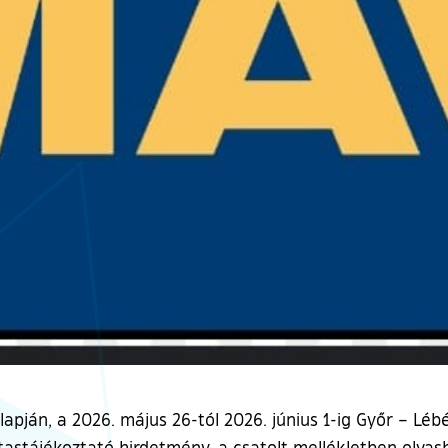
alapján, a 2026. május 26-tól 2026. június 1-ig Győr – 
tastájékoztató hirdetmény, a csatolt mellékletben olvas