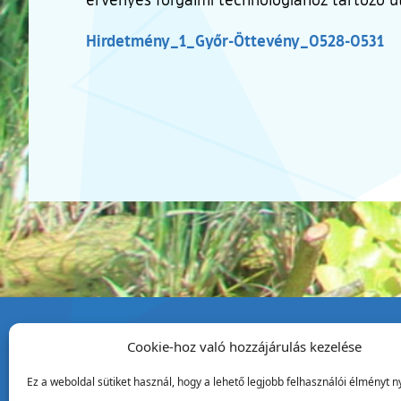
Hirdetmény_1_Győr-Öttevény_0528-0531
Cookie-hoz való hozzájárulás kezelése
Tata Város Önkormány
Ez a weboldal sütiket használ, hogy a lehető legjobb felhasználói élményt ny
2890 Tata, Kossuth tér 1.