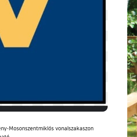
Lébény-Mosonszentmiklós vonalszakaszon
ható.