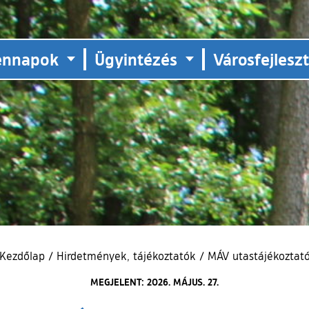
ennapok
Ügyintézés
Városfejlesz
Kezdőlap
/
Hirdetmények, tájékoztatók
/
MÁV utastájékoztat
MEGJELENT: 2026. MÁJUS. 27.