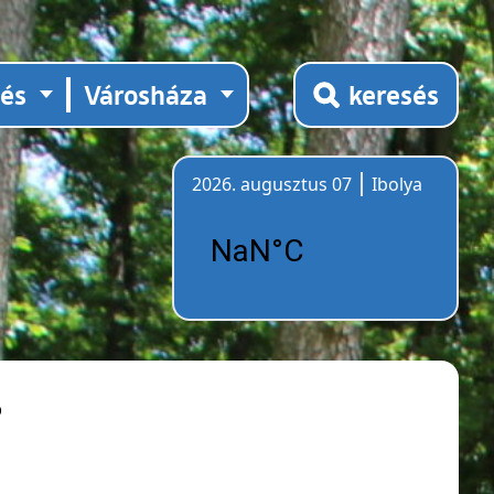
tés
Városháza
keresés
2026. augusztus 07
Ibolya
Időjárás
ó