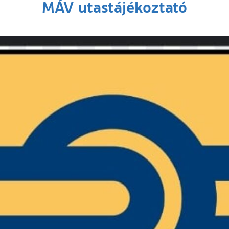
MÁV utastájékoztató