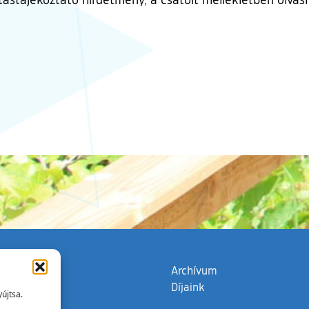
zata
(külső hivatkozás)
Archívum
Díjaink
újtsa.