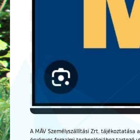
A MÁV Személyszállítási Zrt. tájékoztatása 
érvényes forgalmi technológiához tartozó u