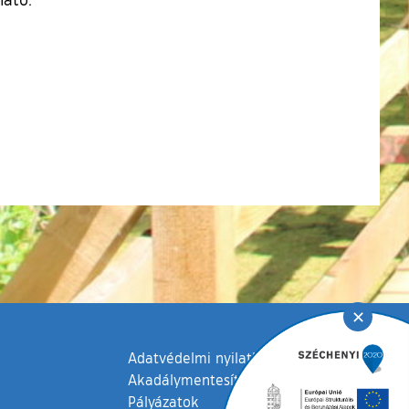
✕
Adatvédelmi nyilatkozat
Akadálymentesítési nyilatkozat
Pályázatok