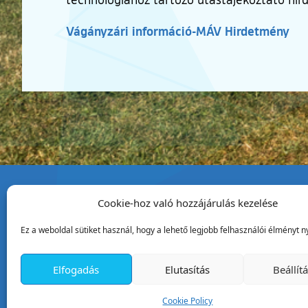
Vágányzári információ-MÁV Hirdetmény
Cookie-hoz való hozzájárulás kezelése
Tata Város Önkormány
Ez a weboldal sütiket használ, hogy a lehető legjobb felhasználói élményt ny
2890 Tata, Kossuth tér 1.
Telefon:
+36 34 / 588 600
Elfogadás
Elutasítás
Beállít
Fax:
+36 34 / 587 078
Email:
ph@tata.hu
Cookie Policy