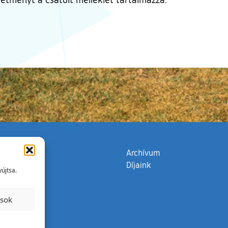
zata
(külső hivatkozás)
Archívum
Díjaink
újtsa.
ások