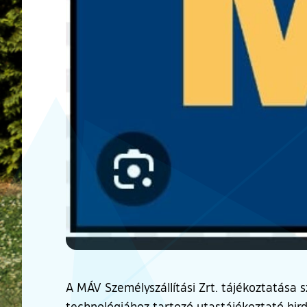
A MÁV Személyszállítási Zrt. tájékoztatása sz
technológiához tartozó utastájékoztató hir