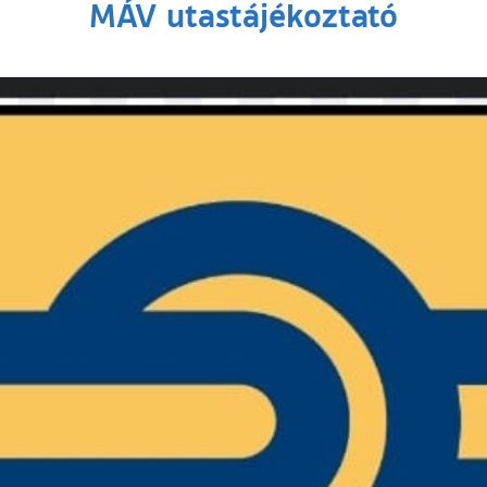
MÁV utastájékoztató