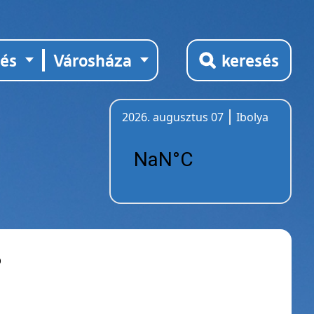
tés
Városháza
keresés
2026. augusztus 07
Ibolya
Időjárás
ó