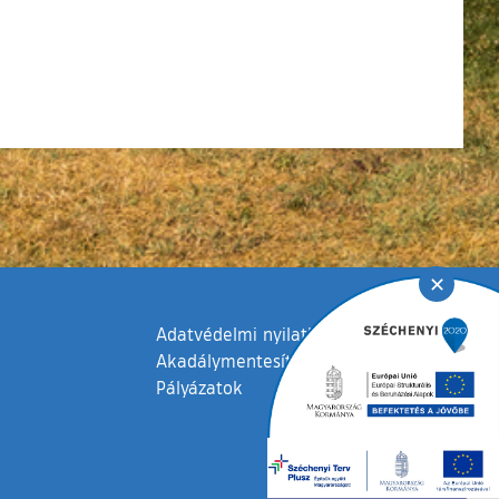
✕
Adatvédelmi nyilatkozat
Akadálymentesítési nyilatkozat
Pályázatok