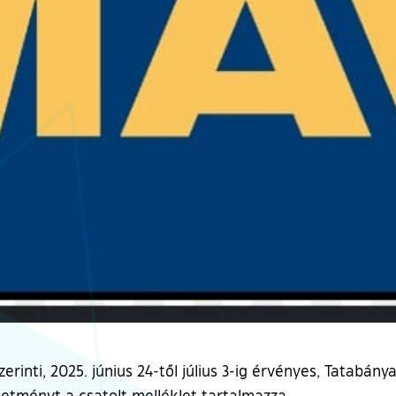
erinti, 2025. június 24-től július 3-ig érvényes, Tatabány
detményt a csatolt melléklet tartalmazza.