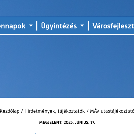
ennapok
Ügyintézés
Városfejlesz
Kezdőlap
/
Hirdetmények, tájékoztatók
/
MÁV utastájékoztat
MEGJELENT: 2025. JÚNIUS. 17.