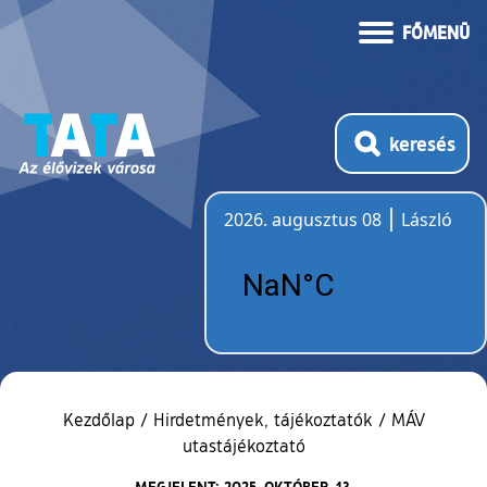
FŐMENÜ
keresés
2026. augusztus 08
László
Időjárás
Kezdőlap
/
Hirdetmények, tájékoztatók
/
MÁV
utastájékoztató
MEGJELENT: 2025. OKTÓBER. 13.