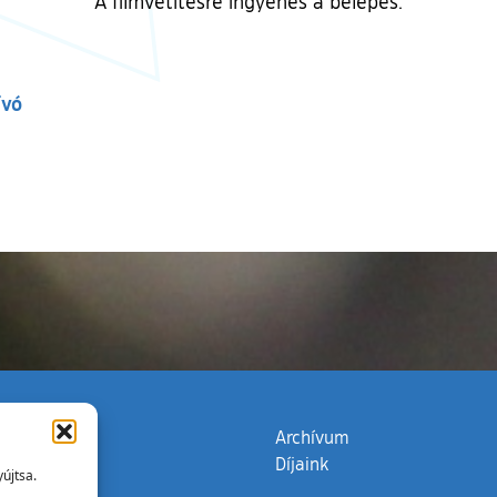
A filmvetítésre ingyenes a belépés.
ívó
zata
(külső hivatkozás)
Archívum
Díjaink
újtsa.