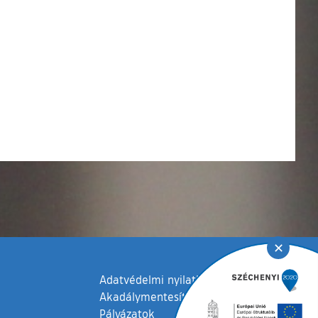
✕
Adatvédelmi nyilatkozat
Akadálymentesítési nyilatkozat
Pályázatok