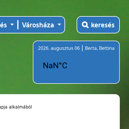
tés
Városháza
keresés
2026. augusztus 06
Berta, Bettina
Időjárás
apja alkalmából