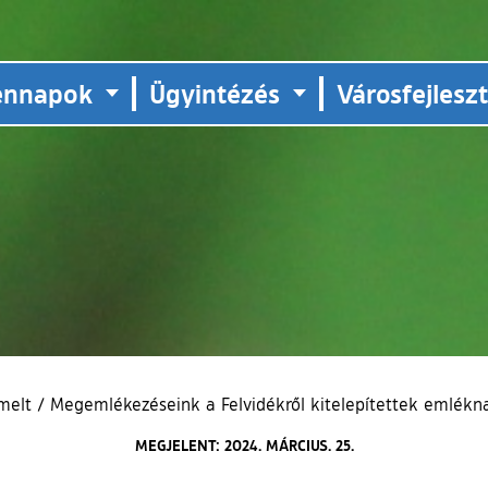
ennapok
Ügyintézés
Városfejlesz
melt
/
Megemlékezéseink a Felvidékről kitelepítettek emlékn
MEGJELENT: 2024. MÁRCIUS. 25.