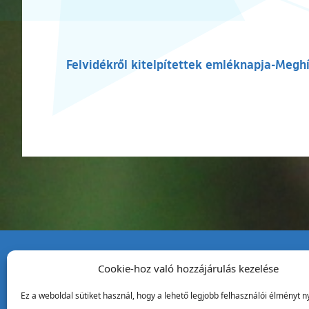
Felvidékről kitelpítettek emléknapja-Megh
Cookie-hoz való hozzájárulás kezelése
Tata Város Önkormány
Ez a weboldal sütiket használ, hogy a lehető legjobb felhasználói élményt ny
2890 Tata, Kossuth tér 1.