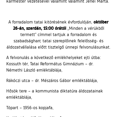
karmester vezetésével valamint valamint Jenei Márta.
október
A forradalom tatai kitörésének évfordulóján,
26-án, szerdán, 15:00 órától
„Minden a vérükből
termett” címmel tartjuk a forradalom és
szabadságharc tatai szereplőinek felelősség- és
áldozatvállalása előtt tisztelgő ünnepi felvonulásunkat.
A felvonulás a következő emlékhelyeket ejti útba:
Kossuth tér, Tatai Református Gimnázium – dr.
Némethi László emléktáblája,
Rákóczi utca – dr. Mészáros Gábor emléktáblája,
Hősök tere – a kommunista diktatúra áldozatainak
emléktáblája,
Tópart – 1956-os kopjafa,