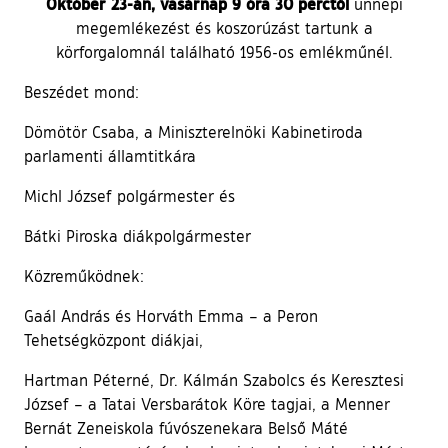
Október 23-án, vasárnap 9 óra 30 perctől
ünnepi
megemlékezést és koszorúzást tartunk a
körforgalomnál található 1956-os emlékműnél.
Beszédet mond:
Dömötör Csaba, a Miniszterelnöki Kabinetiroda
parlamenti államtitkára
Michl József polgármester és
Bátki Piroska diákpolgármester
Közreműködnek:
Gaál András és Horváth Emma – a Peron
Tehetségközpont diákjai,
Hartman Péterné, Dr. Kálmán Szabolcs és Keresztesi
József – a Tatai Versbarátok Köre tagjai, a Menner
Bernát Zeneiskola fúvószenekara Belső Máté