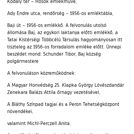
Kodály tér – Hősök emlékműve,
Ady Endre utca, rendőrség – 1956-os emléktábla,
Baji út – 1956-os emlékkő. A felvonulás utolsó
állomása Baj, az egykori laktanya előtti emlékkő, a
Tatai Kistérségi Többcélú Társulás hagyományosan itt
tiszteleg az 1956-os forradalom emléke előtt. Ünnepi
beszédet mond: Schunder Tibor, Baj község
polgármestere
A felvonuláson közreműködnek:
A Magyar Honvédség 25. Klapka György Lövészdandár
Zenekara Balázs Attila őrnagy vezetésével,
A Bláthy Színpad tagjai és a Peron Tehetségközpont
növendékei,
valamint Michl-Perczell Anita.