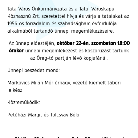
Tata Város Önkormányzata és a Tatai Városkapu
Közhasznú Zrt. szeretettel hívja és várja a tataiakat az
1956-os forradalom és szabadságharc évfordulója
alkalmából tartandó ünnepi megemlékezéseire.
október 22-én, szombaton 18:00
Az ünnep előestéjén,
órakor
ünnepi megemlékezést és koszorúzást tartunk
az Öreg-tó partján lévő kopjafánál.
Ünnepi beszédet mond:
Markovics Milán Mór őrnagy, vezető kiemelt tábori
lelkész
Közreműködik:
Petőházi Margit és Tolcsvay Béla