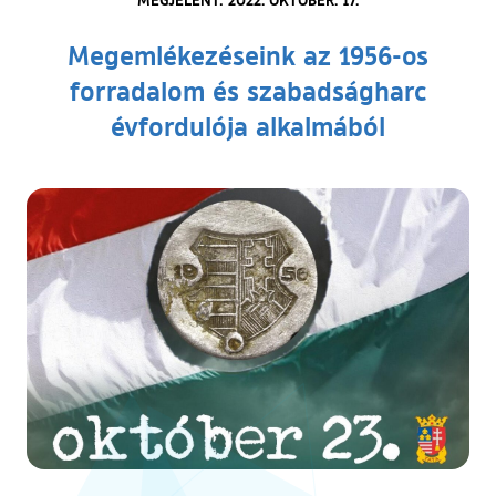
Megemlékezéseink az 1956-os
forradalom és szabadságharc
évfordulója alkalmából