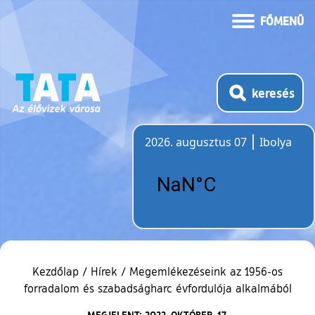
FŐMENÜ
keresés
2026. augusztus 07
Ibolya
Időjárás
Kezdőlap
/
Hírek
/
Megemlékezéseink az 1956-os
forradalom és szabadságharc évfordulója alkalmából
MEGJELENT: 2022. OKTÓBER. 17.