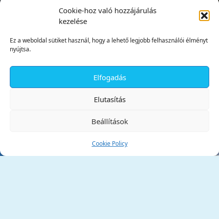
Cookie-hoz való hozzájárulás
kezelése
Ez a weboldal sütiket használ, hogy a lehető legjobb felhasználói élményt
nyújtsa.
Elfogadás
✕
Elutasítás
Beállítások
Cookie Policy
Tata Város Önkormányzata
2890 Tata, Kossuth tér 1.
Telefon:
+36 34 / 588 600
Fax:
+36 34 / 587 078
Email:
ph@tata.hu
(külső hivatkozás)