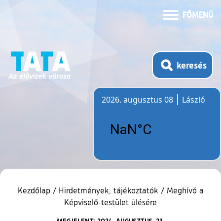
FŐMENÜ
keresés
2026. augusztus 08
László
Időjárás
Kezdőlap
/
Hirdetmények, tájékoztatók
/
Meghívó a
Képviselő-testület ülésére
MEGJELENT: 2024. AUGUSZTUS. 23.