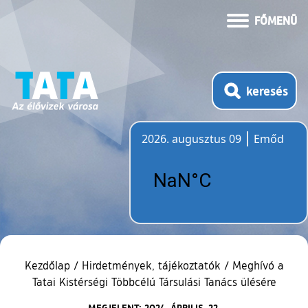
FŐMENÜ
keresés
2026. augusztus 09
Emőd
Időjárás
Kezdőlap
/
Hirdetmények, tájékoztatók
/
Meghívó a
Tatai Kistérségi Többcélú Társulási Tanács ülésére
MEGJELENT: 2024. ÁPRILIS. 22.