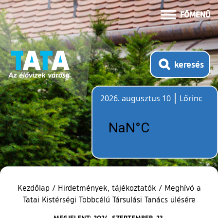
FŐMENÜ
keresés
2026. augusztus 10
Lőrinc
Időjárás
Kezdőlap
/
Hirdetmények, tájékoztatók
/
Meghívó a
Tatai Kistérségi Többcélú Társulási Tanács ülésére
MEGJELENT: 2024. SZEPTEMBER. 23.