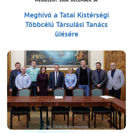
Meghívó a Tatai Kistérségi
Többcélú Társulási Tanács
ülésére