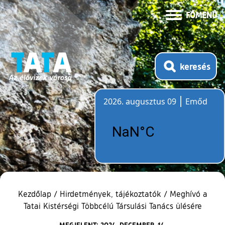
FŐMENÜ
keresés
2026. augusztus 09
Emőd
Időjárás
Kezdőlap
/
Hirdetmények, tájékoztatók
/
Meghívó a
Tatai Kistérségi Többcélú Társulási Tanács ülésére
MEGJELENT: 2024. DECEMBER. 14.