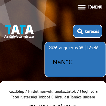
FŐMENÜ
keresés
2026. augusztus 08
László
Időjárás
Kezdőlap
/
Hirdetmények, tájékoztatók
/
Meghívó a
Tatai Kistérségi Többcélú Társulási Tanács ülésére
MEGJELENT: 2025. MÁRCIUS. 26.