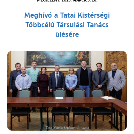
Meghívó a Tatai Kistérségi
Többcélú Társulási Tanács
ülésére