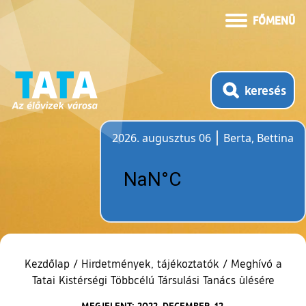
FŐMENÜ
keresés
2026. augusztus 06
Berta, Bettina
Időjárás
Kezdőlap
/
Hirdetmények, tájékoztatók
/
Meghívó a
Tatai Kistérségi Többcélú Társulási Tanács ülésére
MEGJELENT: 2022. DECEMBER. 12.